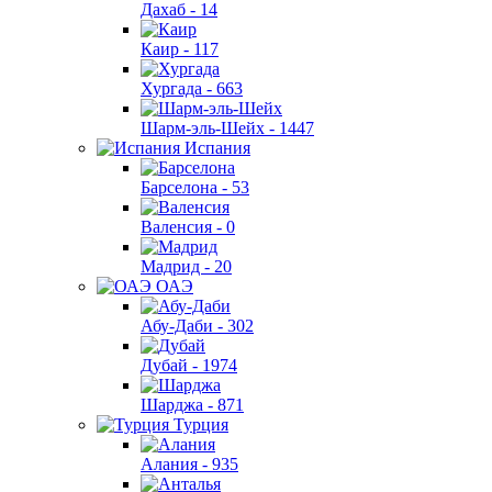
Дахаб -
14
Каир -
117
Хургада -
663
Шарм-эль-Шейх -
1447
Испания
Барселона -
53
Валенсия -
0
Мадрид -
20
ОАЭ
Абу-Даби -
302
Дубай -
1974
Шарджа -
871
Турция
Алания -
935