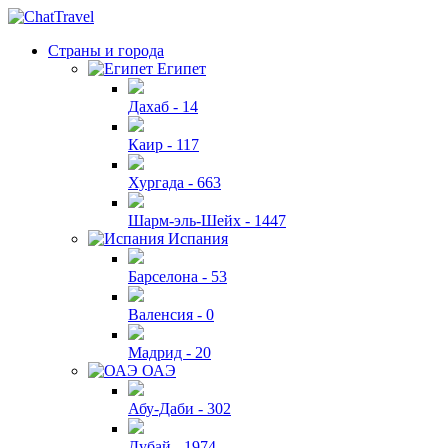
Страны и города
Египет
Дахаб -
14
Каир -
117
Хургада -
663
Шарм-эль-Шейх -
1447
Испания
Барселона -
53
Валенсия -
0
Мадрид -
20
ОАЭ
Абу-Даби -
302
Дубай -
1974