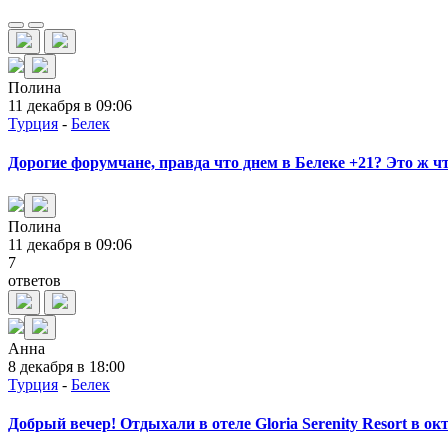
Полина
11 декабря в 09:06
Турция
-
Белек
Дорогие форумчане, правда что днем в Белеке +21? Это ж чт
Полина
11 декабря в 09:06
7
ответов
Анна
8 декабря в 18:00
Турция
-
Белек
Добрый вечер! Отдыхали в отеле Gloria Serenity Resort в о