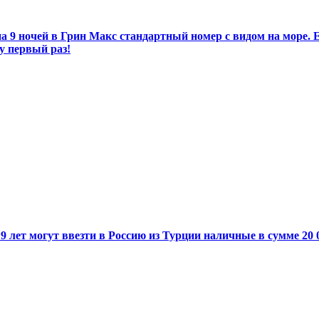
на 9 ночей в Грин Макс стандартный номер с видом на море. 
ду первый раз!
9 лет могут ввезти в Россию из Турции наличные в сумме 20