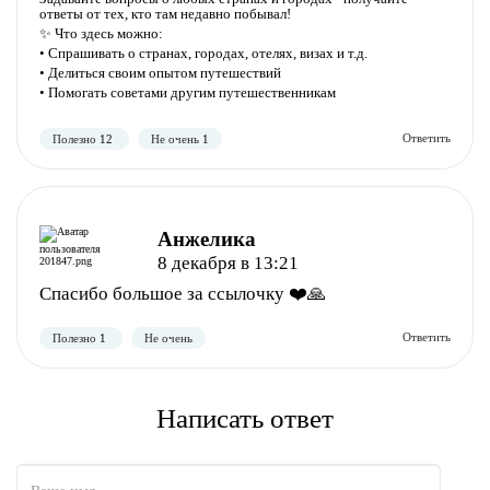
ответы от тех, кто там недавно побывал!
✨ Что здесь можно:
• Спрашивать о странах, городах, отелях, визах и т.д.
• Делиться своим опытом путешествий
Полезно
Не полезно
• Помогать советами другим путешественникам
Анжелика
8 декабря в 13:21
Спасибо большое за ссылочку ❤️🙏
Полезно
Не полезно
Написать ответ