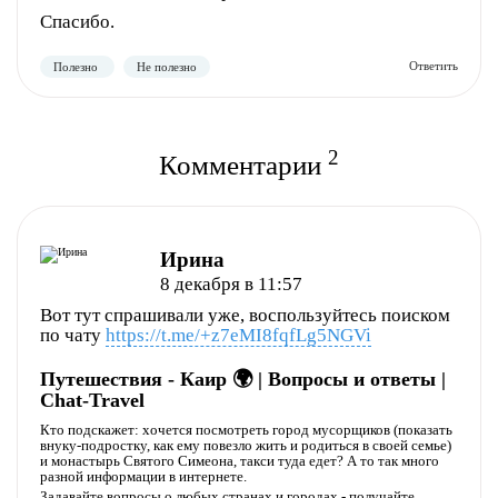
Спасибо.
Полезно
Не полезно
2
Комментарии
Ирина
8 декабря в 11:57
Вот тут спрашивали уже, воспользуйтесь поиском
Полезно
Не полезно
по чату
https://t.me/+z7eMI8fqfLg5NGVi
Путешествия - Каир 🌍 | Вопросы и ответы |
Chat-Travel
Кто подскажет: хочется посмотреть город мусорщиков (показать
внуку-подростку, как ему повезло жить и родиться в своей семье)
и монастырь Святого Симеона, такси туда едет? А то так много
разной информации в интернете.
Задавайте вопросы о любых странах и городах - получайте