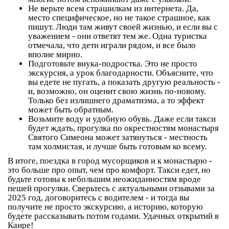
Не верьте всем страшилкам из интернета
. Да,
место специфическое, но не такое страшное, как
пишут. Люди там живут своей жизнью, и если вы с
уважением - они ответят тем же. Одна туристка
отмечала, что дети играли рядом, и все было
вполне мирно.
Подготовьте внука-подростка
. Это не просто
экскурсия, а урок благодарности. Объясните, что
вы едете не пугать, а показать другую реальность -
и, возможно, он оценит свою жизнь по-новому.
Только без излишнего драматизма, а то эффект
может быть обратным.
Возьмите воду и удобную обувь
. Даже если такси
будет ждать, прогулка по окрестностям монастыря
Святого Симеона может затянуться - местность
там холмистая, и лучше быть готовым ко всему.
В итоге, поездка в город мусорщиков и к монастырю -
это больше про опыт, чем про комфорт. Такси едет, но
будьте готовы к небольшим неожиданностям вроде
пешей прогулки. Сверьтесь с актуальными отзывами за
2025 год, договоритесь с водителем - и тогда вы
получите не просто экскурсию, а историю, которую
будете рассказывать потом годами. Удачных открытий в
Каире!