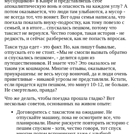
мусорщиков» в Каире и представляешь себе
апокалиптическую вонь и опасность на каждом углу? А
потом оказывается, что люди там улыбаются, а мусор -
не всегда тот, что воняет. Вот одна семья написала, что
поехала показать внуку-подростку, как тому повезло с
семьей, и в итоге... спускалась пешком, потому что
таксист не вернулся. Честно говоря, такая история - не
редкость, и сейчас разберемся, как не попасть впросак.
Такси туда едет - это факт. Но, как пишут бывалые,
отпускать его не стоит
. «Мы не смогли вызвать обратно
и спускались пешком», - делится один из
путешественников. И знаете что? Это оказалось не
таким уж кошмаром. Многие отзывы, оказывается,
приукрашены: не весь мусор вонючий, да и люди очень
приветливые - никакой угрозы не представляли. Кстати,
если придется идти пешком, это минут 10-12, не больше.
Не смертельно, правда?
Что же делать, чтобы поездка прошла гладко? Вот
несколько советов, основанных на живом опыте:
Договоритесь с таксистом на ожидание
. Не
отпускайте машину, пока не осмотрите все, что
планировали. Иначе рискуете повторить историю с
пешим спуском - хотя, честно говоря, тот спуск
многие потом вспоминают даже с улыбкой.