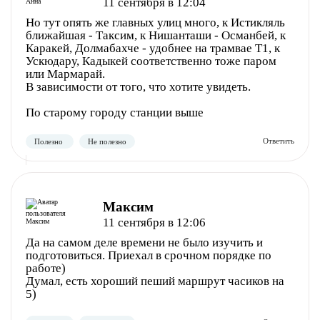
11 сентября в 12:04
Но тут опять же главных улиц много, к Истикляль
ближайшая - Таксим, к Нишанташи - Османбей, к
Каракей, Долмабахче - удобнее на трамвае Т1, к
Ускюдару, Кадыкей соответственно тоже паром
или Мармарай.
В зависимости от того, что хотите увидеть.
Полезно
Не полезно
По старому городу станции выше
Максим
11 сентября в 12:06
Да на самом деле времени не было изучить и
подготовиться. Приехал в срочном порядке по
работе)
Думал, есть хороший пеший маршрут часиков на
5)
Полезно
Не полезно