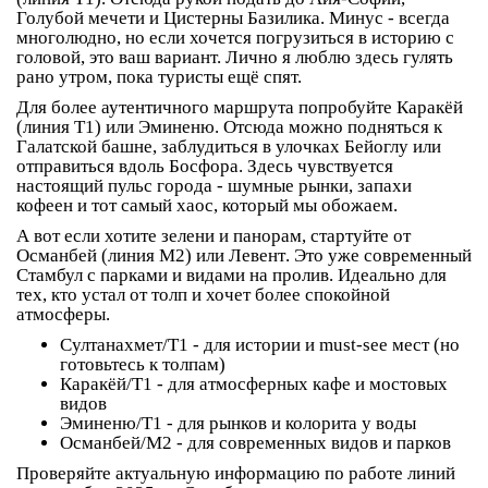
Голубой мечети и Цистерны Базилика. Минус - всегда
многолюдно, но если хочется погрузиться в историю с
головой, это ваш вариант. Лично я люблю здесь гулять
рано утром, пока туристы ещё спят.
Для более аутентичного маршрута попробуйте
Каракёй
(линия T1) или
Эминеню
. Отсюда можно подняться к
Галатской башне, заблудиться в улочках Бейоглу или
отправиться вдоль Босфора. Здесь чувствуется
настоящий пульс города - шумные рынки, запахи
кофеен и тот самый хаос, который мы обожаем.
А вот если хотите зелени и панорам, стартуйте от
Османбей
(линия M2) или
Левент
. Это уже современный
Стамбул с парками и видами на пролив. Идеально для
тех, кто устал от толп и хочет более спокойной
атмосферы.
Султанахмет/T1
- для истории и must-see мест (но
готовьтесь к толпам)
Каракёй/T1
- для атмосферных кафе и мостовых
видов
Эминеню/T1
- для рынков и колорита у воды
Османбей/M2
- для современных видов и парков
Проверяйте актуальную информацию по работе линий