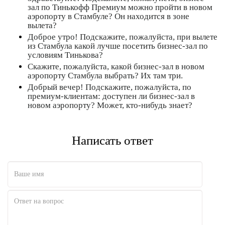
зал по Тинькофф Премиум можно пройти в новом
аэропорту в Стамбуле? Он находится в зоне
вылета?
Доброе утро! Подскажите, пожалуйста, при вылете
из Стамбула какой лучше посетить бизнес-зал по
условиям Тинькова?
Скажите, пожалуйста, какой бизнес-зал в новом
аэропорту Стамбула выбрать? Их там три.
Добрый вечер! Подскажите, пожалуйста, по
премиум-клиентам: доступен ли бизнес-зал в
Полезно
12
Не очень
1
новом аэропорту? Может, кто-нибудь знает?
Написать ответ
Полезно
1
Не очень