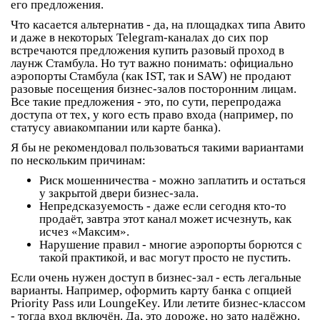
его предложения.
Что касается альтернатив - да, на площадках типа Авито
и даже в некоторых Telegram-каналах до сих пор
встречаются предложения купить разовый проход в
лаунж Стамбула. Но тут важно понимать: официально
аэропорты Стамбула (как IST, так и SAW) не продают
разовые посещения бизнес-залов посторонним лицам.
Все такие предложения - это, по сути, перепродажа
доступа от тех, у кого есть право входа (например, по
статусу авиакомпании или карте банка).
Я бы не рекомендовал пользоваться такими вариантами
по нескольким причинам:
Риск мошенничества
- можно заплатить и остаться
у закрытой двери бизнес-зала.
Непредсказуемость
- даже если сегодня кто-то
продаёт, завтра этот канал может исчезнуть, как
исчез «Максим».
Нарушение правил
- многие аэропорты борются с
такой практикой, и вас могут просто не пустить.
Если очень нужен доступ в бизнес-зал - есть легальные
варианты. Например, оформить карту банка с опцией
Priority Pass или LoungeKey. Или летите бизнес-классом
- тогда вход включён. Да, это дороже, но зато надёжно.