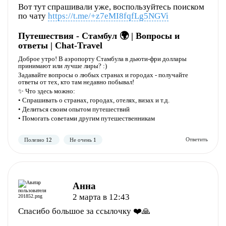
Вот тут спрашивали уже, воспользуйтесь поиском
по чату
https://t.me/+z7eMI8fqfLg5NGVi
Полезно
Не полезно
Путешествия - Стамбул 🌍 | Вопросы и
ответы | Chat-Travel
Доброе утро! В аэропорту Стамбула в дьюти-фри доллары
принимают или лучше лиры? :)
Задавайте вопросы о любых странах и городах - получайте
ответы от тех, кто там недавно побывал!
✨ Что здесь можно:
• Спрашивать о странах, городах, отелях, визах и т.д.
• Делиться своим опытом путешествий
• Помогать советами другим путешественникам
Полезно
Не полезно
Анна
2 марта в 12:43
Спасибо большое за ссылочку ❤️🙏