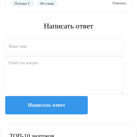
Полезно
Не полезно
Написать ответ
Написать ответ
ТОП-10 знатоков