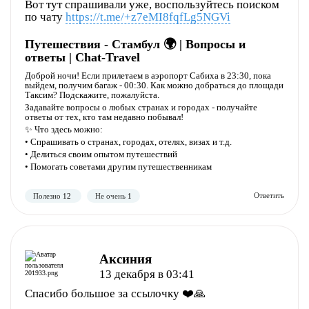
Вот тут спрашивали уже, воспользуйтесь поиском
по чату
https://t.me/+z7eMI8fqfLg5NGVi
Путешествия - Стамбул 🌍 | Вопросы и
ответы | Chat-Travel
Доброй ночи! Если прилетаем в аэропорт Сабиха в 23:30, пока
выйдем, получим багаж - 00:30. Как можно добраться до площади
Полезно
Не полезно
Таксим? Подскажите, пожалуйста.
Задавайте вопросы о любых странах и городах - получайте
ответы от тех, кто там недавно побывал!
✨ Что здесь можно:
• Спрашивать о странах, городах, отелях, визах и т.д.
• Делиться своим опытом путешествий
• Помогать советами другим путешественникам
Аксиния
13 декабря в 03:41
Полезно
Не полезно
Спасибо большое за ссылочку ❤️🙏