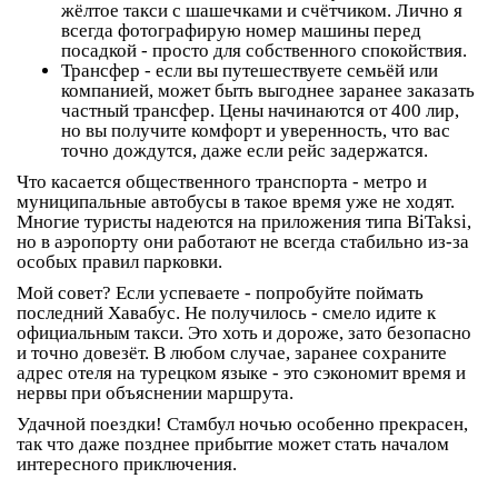
жёлтое такси с шашечками и счётчиком. Лично я
всегда фотографирую номер машины перед
посадкой - просто для собственного спокойствия.
Трансфер
- если вы путешествуете семьёй или
компанией, может быть выгоднее заранее заказать
частный трансфер. Цены начинаются от 400 лир,
но вы получите комфорт и уверенность, что вас
точно дождутся, даже если рейс задержатся.
Что касается общественного транспорта - метро и
муниципальные автобусы в такое время уже не ходят.
Многие туристы надеются на приложения типа BiTaksi,
но в аэропорту они работают не всегда стабильно из-за
особых правил парковки.
Мой совет? Если успеваете - попробуйте поймать
последний Хавабус. Не получилось - смело идите к
официальным такси. Это хоть и дороже, зато безопасно
и точно довезёт. В любом случае, заранее сохраните
адрес отеля на турецком языке - это сэкономит время и
нервы при объяснении маршрута.
Удачной поездки! Стамбул ночью особенно прекрасен,
так что даже позднее прибытие может стать началом
интересного приключения.