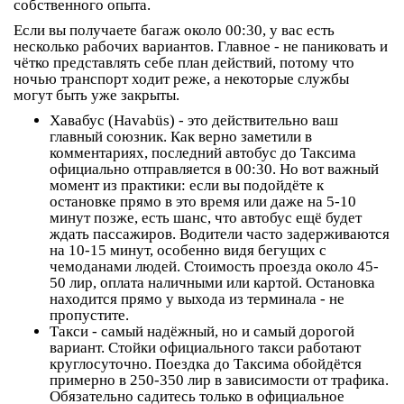
собственного опыта.
Если вы получаете багаж около 00:30, у вас есть
несколько рабочих вариантов. Главное - не паниковать и
чётко представлять себе план действий, потому что
ночью транспорт ходит реже, а некоторые службы
могут быть уже закрыты.
Хавабус (Havabüs)
- это действительно ваш
главный союзник. Как верно заметили в
комментариях, последний автобус до Таксима
официально отправляется в 00:30. Но вот важный
момент из практики: если вы подойдёте к
остановке прямо в это время или даже на 5-10
минут позже, есть шанс, что автобус ещё будет
ждать пассажиров. Водители часто задерживаются
на 10-15 минут, особенно видя бегущих с
чемоданами людей. Стоимость проезда около 45-
50 лир, оплата наличными или картой. Остановка
находится прямо у выхода из терминала - не
пропустите.
Такси
- самый надёжный, но и самый дорогой
вариант. Стойки официального такси работают
круглосуточно. Поездка до Таксима обойдётся
примерно в 250-350 лир в зависимости от трафика.
Обязательно садитесь только в официальное