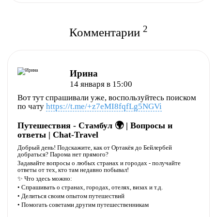
Полезно
Не полезно
2
Комментарии
Ирина
14 января в 15:00
Вот тут спрашивали уже, воспользуйтесь поиском
по чату
https://t.me/+z7eMI8fqfLg5NGVi
Путешествия - Стамбул 🌍 | Вопросы и
ответы | Chat-Travel
Добрый день! Подскажите, как от Ортакёя до Бейлербей
Полезно
Не полезно
добраться? Парома нет прямого?
Задавайте вопросы о любых странах и городах - получайте
ответы от тех, кто там недавно побывал!
✨ Что здесь можно:
• Спрашивать о странах, городах, отелях, визах и т.д.
• Делиться своим опытом путешествий
• Помогать советами другим путешественникам