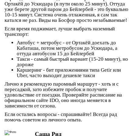
Ортакёй до Ускюдара (в пути около 25 минут). Оттуда
уже берете другой паром до Бейлербей - это буквально
10-15 минут. Система очень отлаженная, я сам так
катался не раз. Виды на Босфор просто незабываемые!
Если время поджимает, лучше выбрать наземный
транспорт:
Автобус + метробус
- от Ортакёй доехать до
Кабаташа, потом метробусом до Ускюдара, а
оттуда автобусом 15 до Бейлербей
Такси
- самый быстрый вариант (15-20 минут), но
дороже
Каршеринг
- бит приложениями типа Getir или
Uber, часто выходит дешевле такси
Лично я рекомендую паромный маршрут - хоть и с
пересадкой, зато избежите пробок и получите
удовольствие от поездки. Проверяйте расписание на
официальном сайте IDO, оно иногда меняется в
зависимости от сезона.
Если остались вопросы - спрашивайте! Всегда рад
помочь советом из личного опыта.
Саша Рид