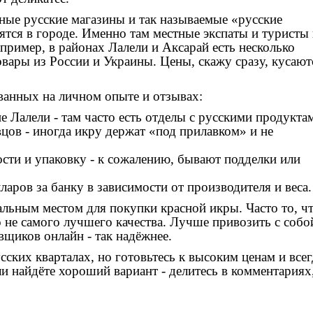
ные русские магазины и так называемые «русские
тся в городе. Именно там местные экспаты и туристы 
имер, в районах Лалели и Аксарай есть несколько
вары из России и Украины. Цены, скажу сразу, кусаютс
ванных на личном опыте и отзывах:
 Лалели - там часто есть отделы с русскими продукта
цов - иногда икру держат «под прилавком» и не
сти и упаковку - к сожалению, бывают подделки или
аров за банку в зависимости от производителя и веса.
еальным местом для покупки красной икры. Часто то, ч
 не самого лучшего качества. Лучше привозить с собо
вщиков онлайн - так надёжнее.
сских кварталах, но готовьтесь к высоким ценам и всег
ли найдёте хороший вариант - делитесь в комментариях