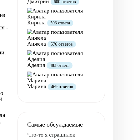
Дмитрий
600 ответов
из
Кирилл
593 ответа
я -
Анжела
576 ответов
ми.
Аделия
483 ответа
Марина
469 ответов
то
й
да
,
Самые обсуждаемые
Что-то я страшилок