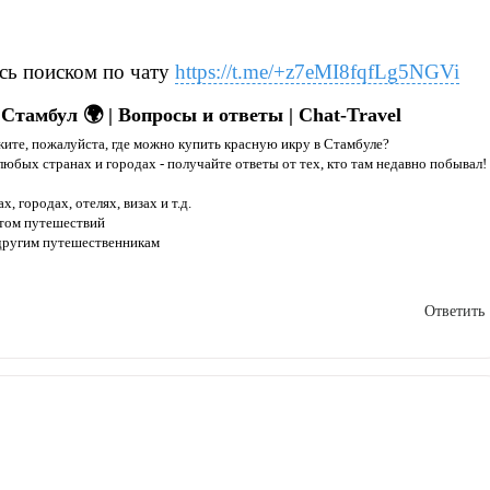
сь поиском по чату
https://t.me/+z7eMI8fqfLg5NGVi
Стамбул 🌍 | Вопросы и ответы | Chat-Travel
ите, пожалуйста, где можно купить красную икру в Стамбуле?
любых странах и городах - получайте ответы от тех, кто там недавно побывал!
, городах, отелях, визах и т.д.
ытом путешествий
 другим путешественникам
Ответить