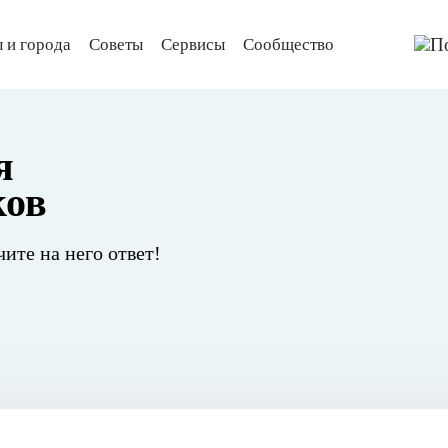
 и города
Советы
Сервисы
Сообщество
я
ков
чите на него ответ!