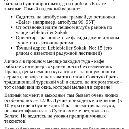
на такси будет дороговато, да и пробки в Балате
знатные. Самый надежный вариант:
Садитесь на автобус или трамвай до остановки
«Balat» (например, автобусы 99, 55T)
От остановки идите пешком вглубь района по
улице Leblebiciler Sokak
Ориентир - разноцветные фасады домов и толпы
туристов с фотоаппаратами
Точный адрес: Leblebiciler Sokak, No: 15 (это
рядом с известной радужной лестницей)
Лично я в прошлом месяце заходил туда - кафе
работает, интерьер сохранен почти без изменений.
Правда, цены немного кусаются из-за популярности
сериала, но кофе и пахлава того стоят. Советую брать
традиционный турецкий чай и сидеть на втором этаже -
тот самый вид из окна, который мелькал в сериале!
Важный момент: в выходные там бывает очень людно,
особенно после 12:00. Лучше приходить к открытию (в
10 утра) или в будние дни. И да - несмотря на слухи,
никакого «филиала» в Султанахмете нет, только в
Балате. Не ведитесь на уловки предприимчивых
таксистов!