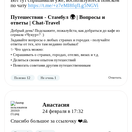
Вот тут спрашивали уже, воспользуйтесь поиском
по чату
https://t.me/+z7eMI8fqfLg5NGVi
Путешествия - Стамбул 🌍 | Вопросы и
ответы | Chat-Travel
Добрый день! Подскажите, пожалуйста, как добраться до кафе из
сериала «Чукур»? :)
Задавайте вопросы о любых странах и городах - получайте
ответы от тех, кто там недавно побывал!
Полезно
Не полезно
✨ Что здесь можно:
• Спрашивать о странах, городах, отелях, визах и т.д.
• Делиться своим опытом путешествий
• Помогать советами другим путешественникам
Анастасия
24 февраля в 17:32
Полезно
Не полезно
Спасибо большое за ссылочку ❤️🙏