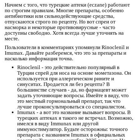
Начнем с того, что турецкие аптеки (eczane) работают
по строгим правилам. Многие препараты, особенно
антибиотики или сильнодействующие средства,
отпускаются строго по рецепту. Но вот спреи от
насморка и некоторые противовирусные - часто
доступны свободно. Хотя всегда лучше уточнять на
месте.
Пользователи в комментариях упомянули
Rinoclenil
и
Imumax
. Давайте разберемся, что это за препараты и
насколько информация точна.
Rinoclenil
- это действительно популярный в
Турции спрей для носа на основе мометазона. Он
используется при аллергическом рините и
синуситах. Продается ли без рецепта? В
большинстве случаев - да, но фармацевт может
задать уточняющие вопросы. Имейте в виду, что
это местный гормональный препарат, так что
лучше проконсультироваться со специалистом.
Imumax
- а вот это название вызывает вопросы. В
турецких аптеках я такого не встречал. Возможно,
имелся в виду
Immunax
или другой
иммуностимулятор. Будьте осторожны: точного
препарата с названием Imumax в официальных