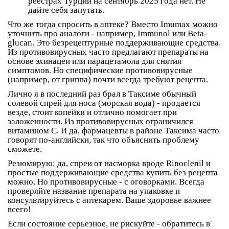
реестрах Турции на сентябрь 2025 года нет. Не
дайте себя запутать.
Что же тогда спросить в аптеке? Вместо Imumax можно
уточнить про аналоги - например,
Immunol
или
Beta-
glucan
. Это безрецептурные поддерживающие средства.
Из противовирусных часто предлагают препараты на
основе эхинацеи или парацетамола для снятия
симптомов. Но специфические противовирусные
(например, от гриппа) почти всегда требуют рецепта.
Лично я в последний раз брал в Таксиме обычный
солевой спрей для носа (морская вода) - продается
везде, стоит копейки и отлично помогает при
заложенности. Из противовирусных ограничился
витамином C. И да, фармацевты в районе Таксима часто
говорят по-английски, так что объяснить проблему
сможете.
Резюмирую: да, спреи от насморка вроде Rinoclenil и
простые поддерживающие средства купить без рецепта
можно. Но противовирусные - с оговорками. Всегда
проверяйте название препарата на упаковке и
консультируйтесь с аптекарем. Ваше здоровье важнее
всего!
Если состояние серьезное, не рискуйте - обратитесь в