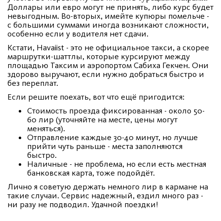
Доллары или евро могут не принять, либо курс будет
невыгодным. Во-вторых, имейте купюры помельче -
с большими суммами иногда возникают сложности,
особенно если у водителя нет сдачи.
Кстати, Havaiist - это не официальное такси, а скорее
маршрутки-шаттлы, которые курсируют между
площадью Таксим и аэропортом Сабиха Гекчен. Они
здорово выручают, если нужно добраться быстро и
без переплат.
Если решите поехать, вот что ещё пригодится:
Стоимость проезда фиксированная - около 50-
60 лир (уточняйте на месте, цены могут
меняться).
Отправление каждые 30-40 минут, но лучше
прийти чуть раньше - места заполняются
быстро.
Наличные - не проблема, но если есть местная
банковская карта, тоже подойдёт.
Лично я советую держать немного лир в кармане на
такие случаи. Сервис надежный, ездил много раз -
ни разу не подводил. Удачной поездки!