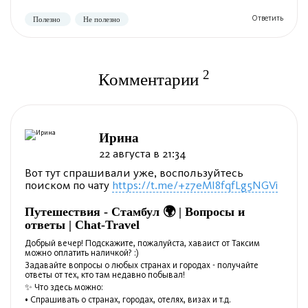
2
Комментарии
Ирина
22 августа в 21:34
Вот тут спрашивали уже, воспользуйтесь
Полезно
Не полезно
поиском по чату
https://t.me/+z7eMI8fqfLg5NGVi
Путешествия - Стамбул 🌍 | Вопросы и
ответы | Chat-Travel
Добрый вечер! Подскажите, пожалуйста, хаваист от Таксим
можно оплатить наличкой? :)
Задавайте вопросы о любых странах и городах - получайте
ответы от тех, кто там недавно побывал!
✨ Что здесь можно:
• Спрашивать о странах, городах, отелях, визах и т.д.