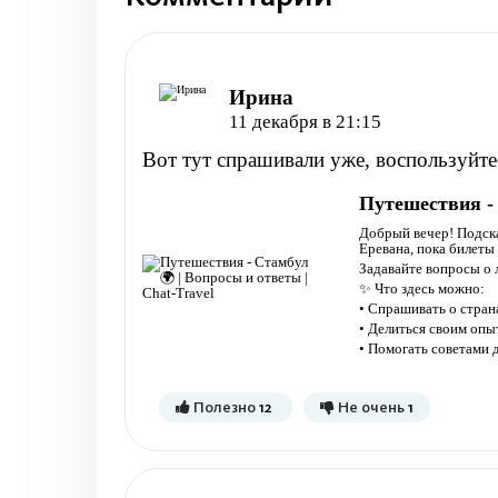
Ирина
11 декабря в 21:15
Вот тут спрашивали уже, воспользуйте
Путешествия - 
Добрый вечер! Подска
Еревана, пока билеты 
Задавайте вопросы о 
✨ Что здесь можно:
• Спрашивать о странах
• Делиться своим оп
• Помогать советами
Полезно
12
Не очень
1