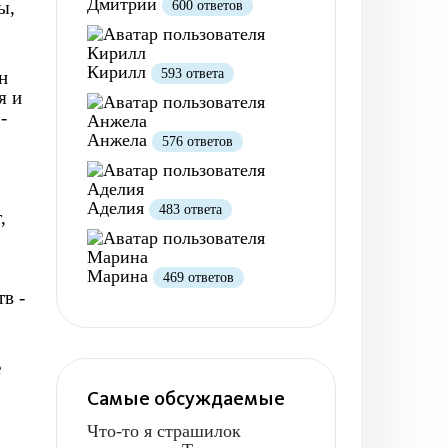
Дмитрий
ы,
600 ответов
Кирилл
593 ответа
н
я и
-
Анжела
576 ответов
Аделия
483 ответа
,
Марина
469 ответов
в -
е
Самые обсуждаемые
Что-то я страшилок