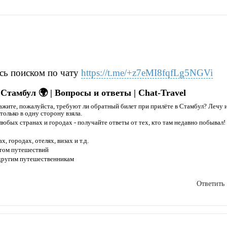
сь поиском по чату
https://t.me/+z7eMI8fqfLg5NGVi
Стамбул 🌍 | Вопросы и ответы | Chat-Travel
жите, пожалуйста, требуют ли обратный билет при прилёте в Стамбул? Лечу 
только в одну сторону взяла.
любых странах и городах - получайте ответы от тех, кто там недавно побывал!
, городах, отелях, визах и т.д.
ытом путешествий
 другим путешественникам
Ответить