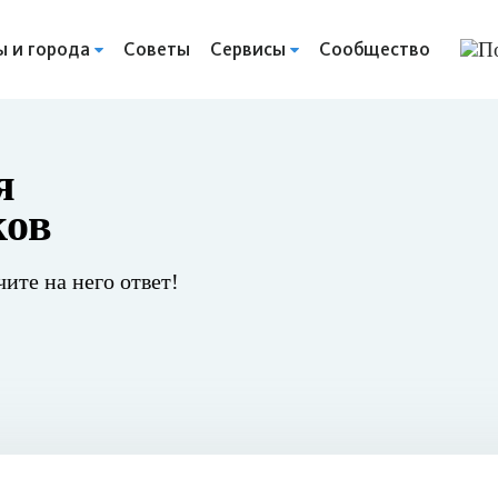
ы и города
Советы
Сервисы
Сообщество
я
ков
чите на него ответ!