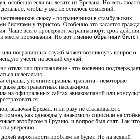
л, особенно если вы летите из Еревана. Но есть нюанс
 детально, чтобы у вас не осталось сомнений.
шественников скажу - пограничники в стамбульских
и билетами у туристов. Особенно это касается гражда
я. Чаще всего проверяют загранпаспорт, срок действи
обратный билет
ли месте проживания. Но вот именно
й или пограничных служб может возникнуть вопрос о
ендую учесть на всякий случай:
ни отеля или приглашение - это косвенно подтверждает
аться нелегально.
ьи страны, уточните правила транзита - некоторые
т даже для транзитных пассажиров.
ила на официальных сайтах авиакомпаний или консульст
рестраховаться.
ов, включая Ереван, и ни разу не сталкивался с
о помню, как однажды у знакомого спросили на стойк
езжает автобусом в Грузию, и вопрос был снят. Так что
росы уверенно.
долей вероятности проблем не будет. Но на всякий