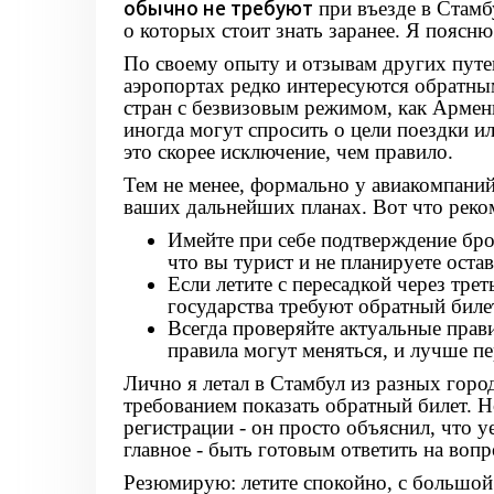
обычно не требуют
при въезде в Стамбу
о которых стоит знать заранее. Я поясню
По своему опыту и отзывам других путе
аэропортах редко интересуются обратным
стран с безвизовым режимом, как Армени
иногда могут спросить о цели поездки и
это скорее исключение, чем правило.
Тем не менее, формально у авиакомпани
ваших дальнейших планах. Вот что реком
Имейте при себе подтверждение бро
что вы турист и не планируете остав
Если летите с пересадкой через трет
государства требуют обратный биле
Всегда проверяйте актуальные прав
правила могут меняться, и лучше пе
Лично я летал в Стамбул из разных город
требованием показать обратный билет. Н
регистрации - он просто объяснил, что у
главное - быть готовым ответить на воп
Резюмирую: летите спокойно, с большой 