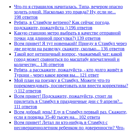
Что-то я страшилок начиталась. Типа, вечером опасно
ходить одной. Насколько это правда? Ну, если не...
198 ответов
Ребята, в Стамбуле ветрено? Как сейчас погода,
подскажите, пожалуйста :)
196 ответов
Какую станцию метро выбрать в качестве отправной
точки для длинной прогулки?)
139 ответов
Всем привет! Я тут новенький! Приеду в Стамбул через
две недели на разведку, скажите, сколько...
136 ответов
Такой вот нетипичный вопрос, уважаемый чат: какой
город может сравниться по масштабу впечатлений и
количеству...
136 ответов
Ребята, а расскажите, пожалуйста, - кто долго живёт в
Турции - через какое время вы...
121 ответ
Мой план на поездку в Стамбул. Можете что-то
порекомендовать, посоветовать или внести коррективы?
:)
112 ответов
Всем привет! Подскажите, пожалуйста, стоит ли
прилетать в Стамбул в праздничные дни с 9 апреля?...
111 ответов
Всем добрый день! Еду в Стамбул первый раз. Скажите,
если я порядка 35-40 тысяч на...
102 ответа
Всем привет! Летал ли кто-нибудь в Стамбул с
несовершеннолетним ребенком по доверенности? Что-