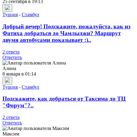
25 сентября в 19:13
Турция
-
Стамбул
Добрый вечер! Подскажите, пожалуйста, как из
Фатиха добраться до Чамлыджи? Маршрут
двумя автобусами показывает :)..
2 ответа
Ответить
Алина
8 января в 01:14
Турция
-
Стамбул
Подскажите, как добраться от Таксима до ТЦ
"Форум"?..
2 ответа
Ответить
Максим