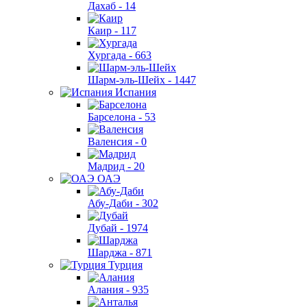
Дахаб -
14
Каир -
117
Хургада -
663
Шарм-эль-Шейх -
1447
Испания
Барселона -
53
Валенсия -
0
Мадрид -
20
ОАЭ
Абу-Даби -
302
Дубай -
1974
Шарджа -
871
Турция
Алания -
935