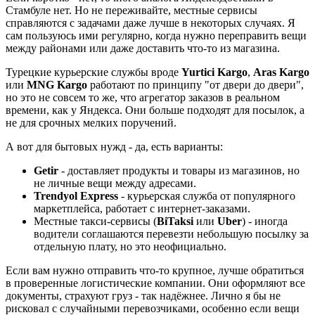
Стамбуле нет. Но не переживайте, местные сервисы
справляются с задачами даже лучше в некоторых случаях. Я
сам пользуюсь ими регулярно, когда нужно переправить вещи
между районами или даже доставить что-то из магазина.
Турецкие курьерские службы вроде
Yurtici Kargo
,
Aras Kargo
или
MNG Kargo
работают по принципу "от двери до двери",
но это не совсем то же, что агрегатор заказов в реальном
времени, как у Яндекса. Они больше подходят для посылок, а
не для срочных мелких поручений.
А вот для бытовых нужд - да, есть варианты:
Getir
- доставляет продукты и товары из магазинов, но
не личные вещи между адресами.
Trendyol Express
- курьерская служба от популярного
маркетплейса, работает с интернет-заказами.
Местные такси-сервисы (
BiTaksi
или
Uber
) - иногда
водители соглашаются перевезти небольшую посылку за
отдельную плату, но это неофициально.
Если вам нужно отправить что-то крупное, лучше обратиться
в проверенные логистические компании. Они оформляют все
документы, страхуют груз - так надёжнее. Лично я бы не
рисковал с случайными перевозчиками, особенно если вещи