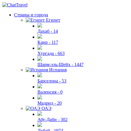
Страны и города
Египет
Дахаб -
14
Каир -
117
Хургада -
663
Шарм-эль-Шейх -
1447
Испания
Барселона -
53
Валенсия -
0
Мадрид -
20
ОАЭ
Абу-Даби -
302
Дубай -
1974