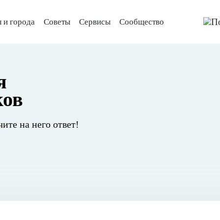
 и города
Советы
Сервисы
Сообщество
я
ков
чите на него ответ!