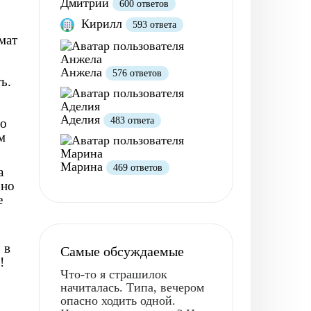
Дмитрий
600 ответов
Кирилл
593 ответа
мат
Анжела
576 ответов
ь.
Аделия
483 ответа
но
м
Марина
469 ответов
а
 но
е
 в
Самые обсуждаемые
!
Что-то я страшилок
начиталась. Типа, вечером
опасно ходить одной.