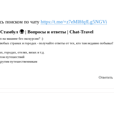
сь поиском по чату
https://t.me/+z7eMI8fqfLg5NGVi
Стамбул 🌍 | Вопросы и ответы | Chat-Travel
ю на машине без экскурсии? :)
любых странах и городах - получайте ответы от тех, кто там недавно побывал!
, городах, отелях, визах и т.д.
ытом путешествий
 другим путешественникам
Ответить