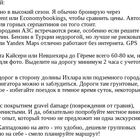
й:
но в высокий сезон. Я обычно бронирую через
rent или Economybookings, чтобы сравнить цены. Авто
ля горных серпантинов он того стоит.
ородами АЗС встречаются реже, особенно если решите
лин. Бензин в Турции недорогой, но лучше не рисковат
ли Yandex Maps отлично работают без интернета. GPS
та Кайсери или Невшехира до Гёреме всего 60-80 км, 
 для фото. Выделите на дорогу минимум 2 часа с учето
дорог в сторону
долины Ихлара
или
подземного город
навигатора можно и заблудиться. Дороги там грунтовые,
е - избегайте поездок в темное время суток, некоторы
с покрытием gravel damage (повреждения от гравия),
нистыми. И да, обязательно попробуйте местное вино
т опыт, который точно не предложит ни одна экскурсия
Каппадокию на авто - это удобно, дешевле групповых
о на себе - смело планируйте маршрут!