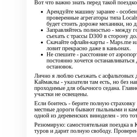
Вот что важно знать перед такой поездко
Арендуйте машину заранее
- особен
проверенные агрегаторы типа Local
будет стоить дороже механики, но д
Заправляйтесь полностью
- между г
съехать с трассы D300 в сторону до
Скачайте офлайн-карты
- Maps.me и
ловит прекрасно даже в каньонах.
Не спешите
- расстояние от аэропор
постоянно хочется останавливаться
остановок.
Лично я люблю съезжать с асфальтовых 
Каймаклы
- указатели там есть, но без 
проходимые для обычного седана. Главно
участки не освещены.
Если боитесь - берите полную страховку 
местные дороги бывают пыльными и каме
одной из деревенских виноделен - это то
Резюмирую: самостоятельная поездка в 
туров и дарит полную свободу. Проверен