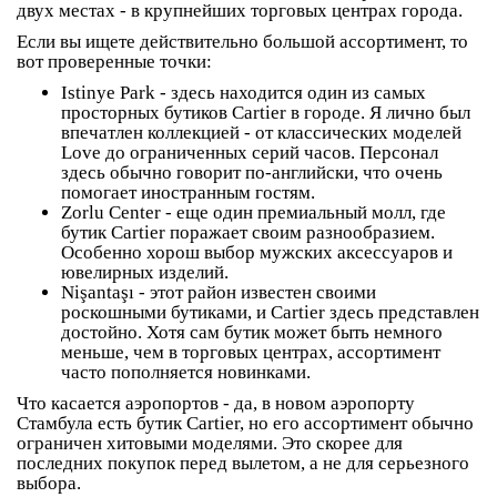
двух местах - в крупнейших торговых центрах города.
Если вы ищете действительно большой ассортимент, то
вот проверенные точки:
Istinye Park
- здесь находится один из самых
просторных бутиков Cartier в городе. Я лично был
впечатлен коллекцией - от классических моделей
Love до ограниченных серий часов. Персонал
здесь обычно говорит по-английски, что очень
помогает иностранным гостям.
Zorlu Center
- еще один премиальный молл, где
бутик Cartier поражает своим разнообразием.
Особенно хорош выбор мужских аксессуаров и
ювелирных изделий.
Nişantaşı
- этот район известен своими
роскошными бутиками, и Cartier здесь представлен
достойно. Хотя сам бутик может быть немного
меньше, чем в торговых центрах, ассортимент
часто пополняется новинками.
Что касается аэропортов - да, в новом аэропорту
Стамбула есть бутик Cartier, но его ассортимент обычно
ограничен хитовыми моделями. Это скорее для
последних покупок перед вылетом, а не для серьезного
выбора.