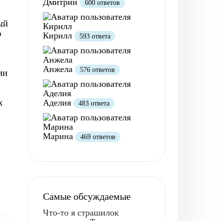
Дмитрий
600 ответов
ый
о
Кирилл
593 ответа
Анжела
576 ответов
ии
х
Аделия
483 ответа
Марина
469 ответов
Самые обсуждаемые
Что-то я страшилок