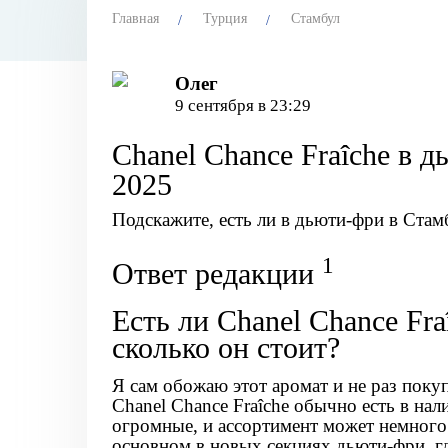
Главная
Турция
Стамбул
Олег
9 сентября в 23:29
Chanel Chance Fraîche в 
2025
Подскажите, есть ли в дьюти-фри в Стамб
1
Ответ редакции
Есть ли Chanel Chance Fr
сколько он стоит?
Я сам обожаю этот аромат и не раз покуп
Chanel Chance Fraîche
обычно есть в нал
огромные, и ассортимент может немного
основном в новых секциях дьюти-фри, г