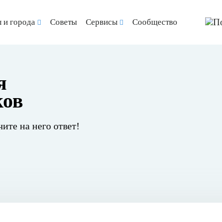
 и города
Советы
Сервисы
Сообщество
я
ков
чите на него ответ!