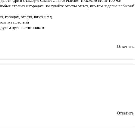
 дьюти-фри в Стамбуле Chanel Chance Fraîche? И сколько стоит 100 мл?
любых странах и городах - получайте ответы от тех, кто там недавно побывал!
, городах, отелях, визах и т.д.
ытом путешествий
 другим путешественникам
Ответить
Ответить