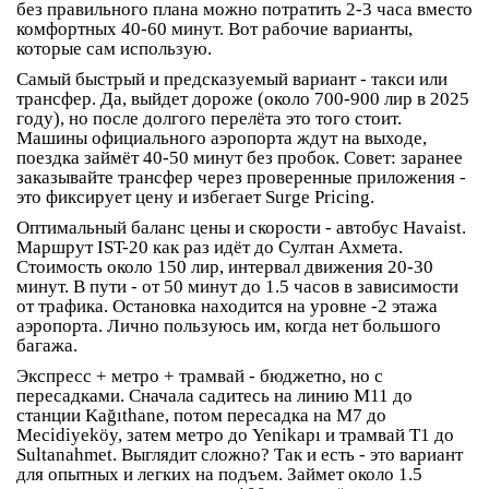
без правильного плана можно потратить 2-3 часа вместо
комфортных 40-60 минут. Вот рабочие варианты,
которые сам использую.
Самый быстрый и предсказуемый вариант - такси или
трансфер
. Да, выйдет дороже (около 700-900 лир в 2025
году), но после долгого перелёта это того стоит.
Машины официального аэропорта ждут на выходе,
поездка займёт 40-50 минут без пробок. Совет: заранее
заказывайте трансфер через проверенные приложения -
это фиксирует цену и избегает Surge Pricing.
Оптимальный баланс цены и скорости - автобус Havaist
.
Маршрут IST-20 как раз идёт до Султан Ахмета.
Стоимость около 150 лир, интервал движения 20-30
минут. В пути - от 50 минут до 1.5 часов в зависимости
от трафика. Остановка находится на уровне -2 этажа
аэропорта. Лично пользуюсь им, когда нет большого
багажа.
Экспресс + метро + трамвай
- бюджетно, но с
пересадками. Сначала садитесь на линию M11 до
станции Kağıthane, потом пересадка на M7 до
Mecidiyeköy, затем метро до Yenikapı и трамвай T1 до
Sultanahmet. Выглядит сложно? Так и есть - это вариант
для опытных и легких на подъем. Займет около 1.5