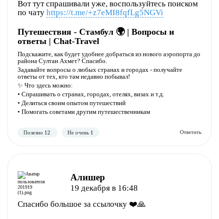
Вот тут спрашивали уже, воспользуйтесь поиском
по чату
https://t.me/+z7eMI8fqfLg5NGVi
Путешествия - Стамбул 🌍 | Вопросы и
ответы | Chat-Travel
Подскажите, как будет удобнее добраться из нового аэропорта до
района Султан Ахмет? Спасибо.
Задавайте вопросы о любых странах и городах - получайте
ответы от тех, кто там недавно побывал!
Полезно
Не полезно
✨ Что здесь можно:
• Спрашивать о странах, городах, отелях, визах и т.д.
• Делиться своим опытом путешествий
• Помогать советами другим путешественникам
Алишер
19 декабря в 16:48
Полезно
Не полезно
Спасибо большое за ссылочку ❤️🙏