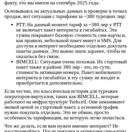
факту, что мы имеем на сентябрь 2025 года.
Основываясь на актуальных данных и проверке в точках
продаж, вот ситуация с тарифами за ~380 турецких лир:
PTT:
На данный момент тариф за ~380 лир у PTT
не включает пакет интернета в гигабайтах
. Эта
сумма покрывает базовую стоимость сим-карты и,
как правило, небольшой пакет минут и SMS. Для
доступа в интернет необходимо отдельно докупать
пакеты данных. Это важно знать заранее, чтобы не
оказаться без связи.
BIMCELL:
Ситуация очень похожая. Их стартовый
пакет также в районе 380 лир - это, по сути,
стоимость активации номера.
Пакет мобильного
интернета в гигабайтах в эту сумму не входит
и
приобретается дополнительно.
Если честно, это классическая история для турецких
операторов-виртуалов, таких как BIMCELL, которые
работают на инфраструктуре Turkcell. Они заманивают
низкой ценой за стартовый пакет, а основной трафик
нужно покупать отдельно. Это не обман, просто
особенность тарификации, на которую легко попасться.
Что же делать, если вам нужен именно интернет? Не
расстраивайтесь. После покупки и активации сим-карты