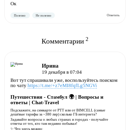
Ок
Полезно
Не полезно
2
Комментарии
Ирина
19 декабря в 07:04
Полезно
Не полезно
Вот тут спрашивали уже, воспользуйтесь поиском
по чату
https://t.me/+z7eMI8fqfLg5NGVi
Путешествия - Стамбул 🌍 | Вопросы и
ответы | Chat-Travel
Подскажите, на симкарте от PTT или от BIMCELL (самые
дешёвые тарифы за ~380 лир) сколько ГБ интернета?
Задавайте вопросы о любых странах и городах - получайте
ответы от тех, кто там недавно побывал!
✨ Что здесь можно: