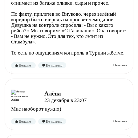
отнимает из багажа оливки, сыры и прочее.
По факту, прилетев во Внуково, через зелёный
коридор была очередь на просвет чемоданов.
Девушка на контроле спросила: «Вы с какого
рейса?» Мы говорим: «С Газипаши». Она говорит:
«Вам не нужно. Это для тех, кто летит из
Стамбула».
Полезно
Не полезно
То есть по ощущениям контроль в Турции жёстче.
Алёна
23 декабря в 23:07
Мне наоборот нужно)
Полезно
Не полезно