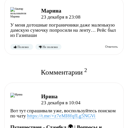
Марина
23 декабря в 23:08
У меня дотошные пограничники даже маленькую
дамскую сумочку попросили на ленту… Рейс был
из Газипаши
Полезно
Не полезно
2
Комментарии
Ирина
23 декабря в 10:04
Вот тут спрашивали уже, воспользуйтесь поиском
по чату
https://t.me/+z7eMI8fqfLg5NGVi
Путешествия - Стамбул 🌍 | Вопросы и