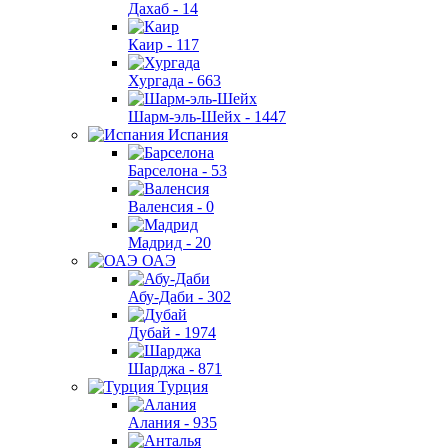
Дахаб -
14
Каир -
117
Хургада -
663
Шарм-эль-Шейх -
1447
Испания
Барселона -
53
Валенсия -
0
Мадрид -
20
ОАЭ
Абу-Даби -
302
Дубай -
1974
Шарджа -
871
Турция
Алания -
935