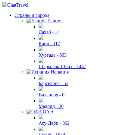
Страны и города
Египет
Дахаб -
14
Каир -
117
Хургада -
663
Шарм-эль-Шейх -
1447
Испания
Барселона -
53
Валенсия -
0
Мадрид -
20
ОАЭ
Абу-Даби -
302
Дубай -
1974