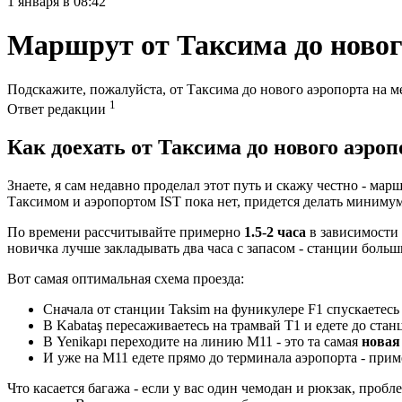
1 января в 08:42
Маршрут от Таксима до нового
Подскажите, пожалуйста, от Таксима до нового аэропорта на ме
1
Ответ редакции
Как доехать от Таксима до нового аэро
Знаете, я сам недавно проделал этот путь и скажу честно - ма
Таксимом и аэропортом IST пока нет, придется делать минимум
По времени рассчитывайте примерно
1.5-2 часа
в зависимости 
новичка лучше закладывать два часа с запасом - станции больш
Вот самая оптимальная схема проезда:
Сначала от станции Taksim на фуникулере F1 спускаетесь 
В Kabataş пересаживаетесь на трамвай T1 и едете до станц
В Yenikapı переходите на линию M11 - это та самая
новая
И уже на M11 едете прямо до терминала аэропорта - при
Что касается багажа - если у вас один чемодан и рюкзак, проб