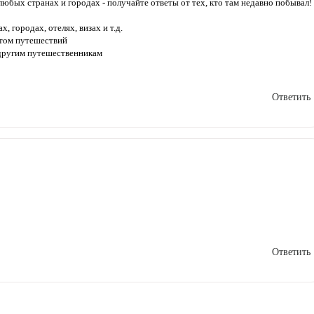
любых странах и городах - получайте ответы от тех, кто там недавно побывал!
, городах, отелях, визах и т.д.
ытом путешествий
 другим путешественникам
Ответить
Ответить