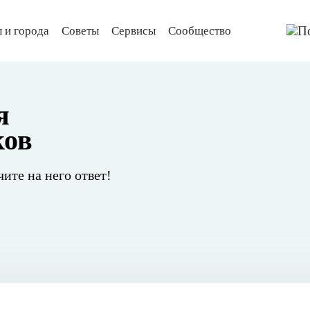
 и города
Советы
Сервисы
Сообщество
я
ков
чите на него ответ!