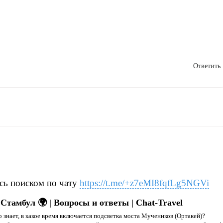
Ответить
сь поиском по чату
https://t.me/+z7eMI8fqfLg5NGVi
Стамбул 🌍 | Вопросы и ответы | Chat-Travel
 знает, в какое время включается подсветка моста Мучеников (Ортакей)?