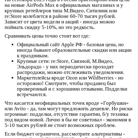
на новые AirPods Max в официальных магазинах и у
крупных ретейлеров типа М.Видео, Ситилинк или
re:Store колеблется в районе 60-70 тысяч рублей.
Зависит от цвета модели и акций - иногда можно
поймать скидку 5-10%, но это редкость.
Сравнивать цены точно стоит вот где:
Официальный сайт Apple РФ - базовая цена, но
иногда бывают образовательные скидки или акции
к праздникам.
Крупные сети: re:Store, Связной, М.Видео,
Эльдорадо - у них периодически проходят
распродажи, можно отслеживать уведомления.
Маркетплейсы вроде Ozon или Wildberries - но
осторожно! Смотрите, чтобы продавец был
проверенный и с хорошими отзывами. Подделки
встречаются.
Что касается неофициальных точек вроде «Горбушки»
или Avito - да, там могут предложить дешевле. Но риски
огромные:
подделки
, отсутствие гарантии, б/у техника
под видом новой. Лично я бы не советовал - экономия в
5-10 тысяч рублей не стоит возможных проблем.
Если бюджет ограничен, рассмотрите альтернативы -