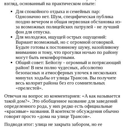
взгляд, основанный на практическом опыте:
Для спокойного отдыха и семейных пар:
Однозначно нет. Шум, специфическая публика
поздно вечером и общая нервозная обстановка из-
за возможных полицейских патрулей - не лучший
фон для отпуска.
Для молодежи, ищущей острых ощущений:
Вариант возможный, но с огромной оговоркой.
Будьте готовы к постоянному шуму, назойливому
вниманию и тому, что прогулки ночью по району
могут быть некомфортными.
Общий совет:
Бейоглу - огромный и потрясающий
район! В нем полно чудесных, абсолютно
безопасных и атмосферных улочек в нескольких
минутах ходьбы от улицы Трансов. Вы получите
весь колорит района без его сомнительных
«прелестей».
Отвечая на вопрос из комментариев: «А как называется
такой дом?». Это обобщенное название для заведений
определенного рода, у них редко есть официальные
«красивые» названия. В контексте обсуждения обычно
говорят просто «дома на улице Трансов».
Подводя итог: улица не закрыта забором, но ее