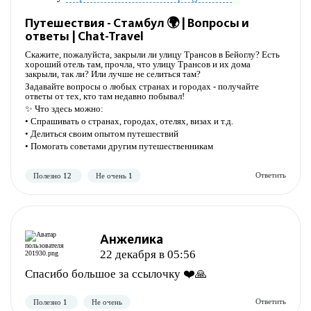
Полезно
Не полезно
Путешествия - Стамбул 🌍 | Вопросы и
ответы | Chat-Travel
Скажите, пожалуйста, закрыли ли улицу Трансов в Бейоглу? Есть
хороший отель там, прочла, что улицу Трансов и их дома
закрыли, так ли? Или лучше не селиться там?
Задавайте вопросы о любых странах и городах - получайте
ответы от тех, кто там недавно побывал!
✨ Что здесь можно:
• Спрашивать о странах, городах, отелях, визах и т.д.
• Делиться своим опытом путешествий
• Помогать советами другим путешественникам
Анжелика
Полезно
Не полезно
22 декабря в 05:56
Спасибо большое за ссылочку ❤️🙏