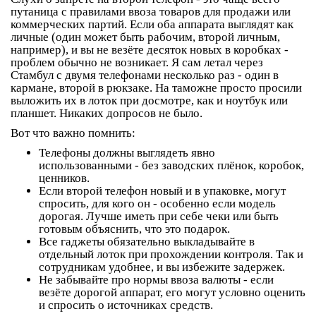
путаница с правилами ввоза товаров для продажи или
коммерческих партий. Если оба аппарата выглядят как
личные (один может быть рабочим, второй личным,
например), и вы не везёте десяток новых в коробках -
проблем обычно не возникает. Я сам летал через
Стамбул с двумя телефонами несколько раз - один в
кармане, второй в рюкзаке. На таможне просто просили
выложить их в лоток при досмотре, как и ноутбук или
планшет. Никаких допросов не было.
Вот что важно помнить:
Телефоны должны выглядеть
явно
использованными
- без заводских плёнок, коробок,
ценников.
Если второй телефон новый и в упаковке, могут
спросить, для кого он - особенно если модель
дорогая. Лучше иметь при себе чеки или быть
готовым объяснить, что это подарок.
Все гаджеты
обязательно выкладывайте в
отдельный лоток
при прохождении контроля. Так и
сотрудникам удобнее, и вы избежите задержек.
Не забывайте про нормы ввоза валюты - если
везёте дорогой аппарат, его могут условно оценить
и спросить о источниках средств.