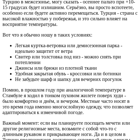
Турцию в межсезонье, могу сказать - осеннее пальто при +10-
15 градусах будет излишним. Серьёзно, вы просто вспотеете,
особенно если будете активно перемещаться. Турция - страна с
высокой влажностью у побережья, и это сильно влияет на
восприятие температуры.
Вот что я обычно ношу в таких условиях:
Легкая куртка-ветровка или демисезонная парка -
идеально защитит от ветра
Свитер или толстовка под низ - можно снять при
потеплении
Джинсы или брюки из плотной ткани
Удобная закрытая обувь - кроссовки или ботинки
Не забудьте шарф и шапку для вечерних прогулок
Помню, в прошлом году при аналогичной температуре в
Стамбуле я ходил в тонком пуховом жилете поверх худи -
было комфортно и днём, и вечером. Местные часто носят в
это время года именно многослойную одежду, что позволяет
адаптироваться к изменчивой погоде.
Важный момент: если вы планируете посещать мечети или
другие религиозные места, возьмите с собой что-то с
длинным рукавом и прикрывающее ноги. Да и в целом в
Турции предпочитают достаточно скромный стиль одежды,