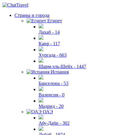
Страны и города
Египет
Дахаб -
14
Каир -
117
Хургада -
663
Шарм-эль-Шейх -
1447
Испания
Барселона -
53
Валенсия -
0
Мадрид -
20
ОАЭ
Абу-Даби -
302
Дубай -
1974