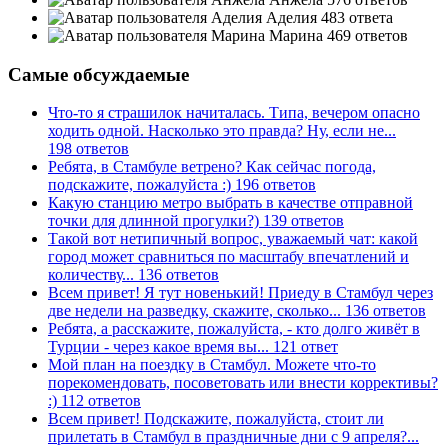
Аделия
483 ответа
Марина
469 ответов
Самые обсуждаемые
Что-то я страшилок начиталась. Типа, вечером опасно
ходить одной. Насколько это правда? Ну, если не...
198 ответов
Ребята, в Стамбуле ветрено? Как сейчас погода,
подскажите, пожалуйста :)
196 ответов
Какую станцию метро выбрать в качестве отправной
точки для длинной прогулки?)
139 ответов
Такой вот нетипичный вопрос, уважаемый чат: какой
город может сравниться по масштабу впечатлений и
количеству...
136 ответов
Всем привет! Я тут новенький! Приеду в Стамбул через
две недели на разведку, скажите, сколько...
136 ответов
Ребята, а расскажите, пожалуйста, - кто долго живёт в
Турции - через какое время вы...
121 ответ
Мой план на поездку в Стамбул. Можете что-то
порекомендовать, посоветовать или внести коррективы?
:)
112 ответов
Всем привет! Подскажите, пожалуйста, стоит ли
прилетать в Стамбул в праздничные дни с 9 апреля?...