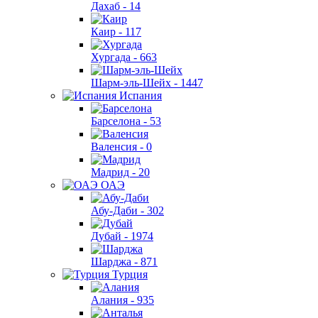
Дахаб -
14
Каир -
117
Хургада -
663
Шарм-эль-Шейх -
1447
Испания
Барселона -
53
Валенсия -
0
Мадрид -
20
ОАЭ
Абу-Даби -
302
Дубай -
1974
Шарджа -
871
Турция
Алания -
935