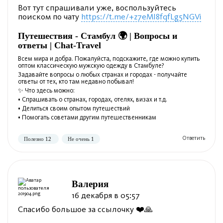
Вот тут спрашивали уже, воспользуйтесь
поиском по чату
https://t.me/+z7eMI8fqfLg5NGVi
Путешествия - Стамбул 🌍 | Вопросы и
ответы | Chat-Travel
Всем мира и добра. Пожалуйста, подскажите, где можно купить
оптом классическую мужскую одежду в Стамбуле?
Задавайте вопросы о любых странах и городах - получайте
ответы от тех, кто там недавно побывал!
✨ Что здесь можно:
Полезно
Не полезно
• Спрашивать о странах, городах, отелях, визах и т.д.
• Делиться своим опытом путешествий
• Помогать советами другим путешественникам
Валерия
16 декабря в 05:57
Полезно
Не полезно
Спасибо большое за ссылочку ❤️🙏