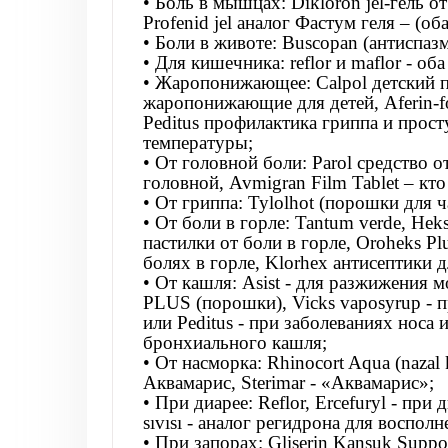
• Боль в мышцах: Dikloron jel-гель 
Profenid jel аналог Фастум геля – (о
• Боли в животе: Buscopan (антиспазм
• Для кишечника: reflor и maflor - об
• Жаропонижающее: Calpol детский п
жаропонижающие для детей, Aferin-fo
Peditus профилактика гриппа и просту
температуры;
• От головной боли: Parol средство о
головной, Avmigran Film Tablet – кт
• От гриппа: Tylolhot (порошки для ча
• От боли в горле: Tantum verde, Heks
пастилки от боли в горле, Oroheks Plus
болях в горле, Klorhex антисептики д
• От кашля: Asist - для разжижения
PLUS (порошки), Vicks vaposyrup - 
или Peditus - при заболеваниях носа и
бронхиального кашля;
• От насморка: Rhinocort Aqua (nazal 
Аквамарис, Sterimar - «Аквамарис»;
• При диарее: Reflor, Ercefuryl - при д
sıvısı - аналог регидрона для воспол
• При запорах: Gliserin Kansuk Supp