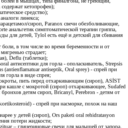
от болей в мышцах, типа финалгона, не греющий,
ба содержат кетопрофен);
атическое средство);
а аналоги линекса;
арацетамол/сироп, Paranox свечи обезболивающие,
rte анальгетик симптоматической терапии гриппа,
ды для детей, Tylol есть ещё и детский для сбивания
т боли, в том числе во время беременности и от
о мигренью страдает;
я), Deflu (таблетки);
oral антисептики для горла - ополаскиватель, Strepsis
 (antienflamatuar antiseptik, Oral sprey) - спрей при
ля горла в виде спрея;
 мокроты, пить перед отхаркивающим (сироп), ASİST
при кашле с мокротой (сироп) отхаркивающее, Sudafed
 бронхов детям сироп, Bricanyl, Perebron - детям от
kortikosteroid) - спрей при насморке, похож на наш
иарее у детей (сироп), Ors paketi oral rehidratasyon
нения потери жидкости;
ozituar – глицериновые свечи для малышей от запора,