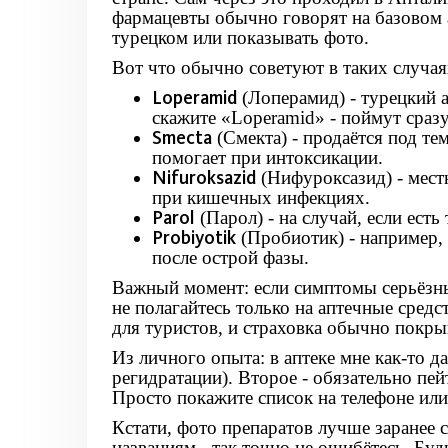
фармацевты обычно говорят на базовом 
турецком или показывать фото.
Вот что обычно советуют в таких случаях
Loperamid
(Лоперамид) - турецкий 
скажите «Loperamid» - поймут сразу
Smecta
(Смекта) - продаётся под т
помогает при интоксикации.
Nifuroksazid
(Нифуроксазид) - мест
при кишечных инфекциях.
Parol
(Парол) - на случай, если ест
Probiyotik
(Пробиотик) - например,
после острой фазы.
Важный момент: если симптомы серьёзные
не полагайтесь только на аптечные средс
для туристов, и страховка обычно покрыв
Из личного опыта: в аптеке мне как-то д
регидратации). Второе - обязательно пе
Просто покажите список на телефоне или
Кстати, фото препаратов лучше заранее 
названиям - так точно не ошибётесь. Буд