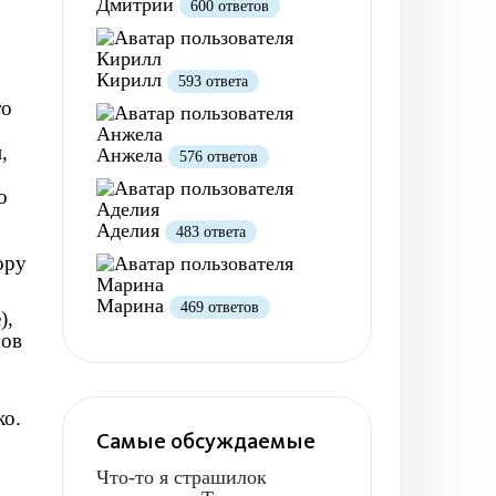
Дмитрий
600 ответов
Кирилл
593 ответа
то
,
Анжела
576 ответов
о
Аделия
483 ответа
ору
Марина
469 ответов
),
ров
ко.
Самые обсуждаемые
Что-то я страшилок