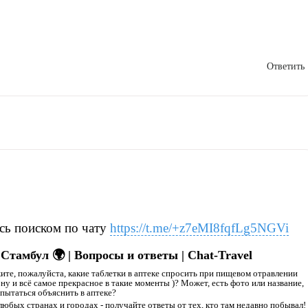
Ответить
сь поиском по чату
https://t.me/+z7eMI8fqfLg5NGVi
Стамбул 🌍 | Вопросы и ответы | Chat-Travel
ите, пожалуйста, какие таблетки в аптеке спросить при пищевом отравлении
 ну и всё самое прекрасное в такие моменты )? Может, есть фото или название,
пытаться объяснить в аптеке?
любых странах и городах - получайте ответы от тех, кто там недавно побывал!