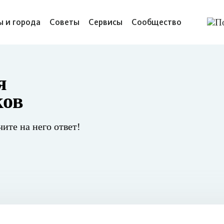
ы и города
Советы
Сервисы
Сообщество
я
ков
чите на него ответ!