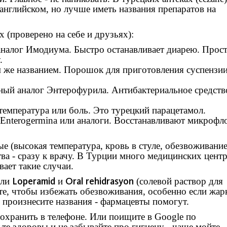
английском, но лучше иметь названия препаратов на
 (проверено на себе и друзьях):
аналог Имодиума. Быстро останавливает диарею. Прос
.
ем же названием. Порошок для приготовления суспензии
ный аналог Энтерофурила. Антибактериальное средств
ь температура или боль. Это турецкий парацетамол.
 Enterogermina или аналоги. Восстанавливают микрофл
 (высокая температура, кровь в стуле, обезвоживание
тва - сразу к врачу. В Турции много медицинских цент
ает такие случаи.
Loperamid
Oral rehidrasyon
али
и
(солевой раствор для
йте, чтобы избежать обезвоживания, особенно если жар
 произнесите названия - фармацевты помогут.
сохранить в телефоне. Или поищите в Google по
ьте здоровы и не забывайте про гигиену - чаще мойте