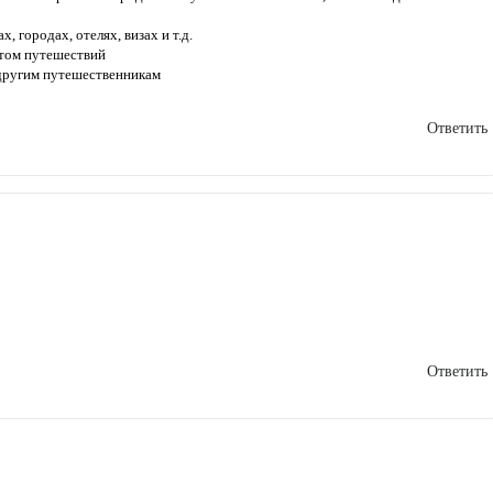
, городах, отелях, визах и т.д.
ытом путешествий
 другим путешественникам
Ответить
Ответить