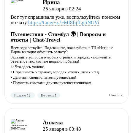
Ирина
25 января в 02:24
Вот тут спрашивали уже, воспользуйтесь поиском
по чату
https://t.me/+z7eMI8fqfLg5NGVi
Полезно
Не полезно
Путешествия - Стамбул 🌍 | Вопросы и
ответы | Chat-Travel
Всем здравствуйте! Подскажите, пожалуйста, в ТЦ «Истинье
Парк» выгодно обменять валюту?
Задавайте вопросы о любых странах и городах - получайте
ответы от тех, кто там недавно побывал!
✨ Что здесь можно:
• Спрашивать о странах, городах, отелях, визах и т.д.
• Делиться своим опытом путешествий
• Помогать советами другим путешественникам
Полезно
Не полезно
Анжела
25 января в 03:48