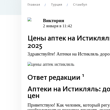
Главная
Турция
Стамбул
Виктория
2 января в 11:42
Цены аптек на Истикляль
2025
Здравствуйте! Аптеки на Истикляль доро
1
Ответ редакции
Аптеки на Истикляль: до
цен
Приветствую! Как человек, который регу
необходимостью покупки лекарств, скажу 