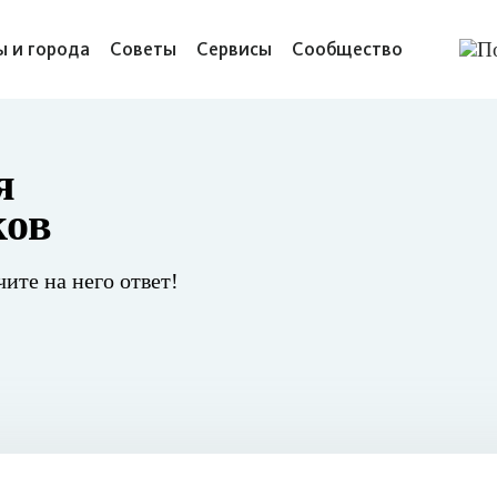
ы и города
Советы
Сервисы
Сообщество
я
ков
чите на него ответ!