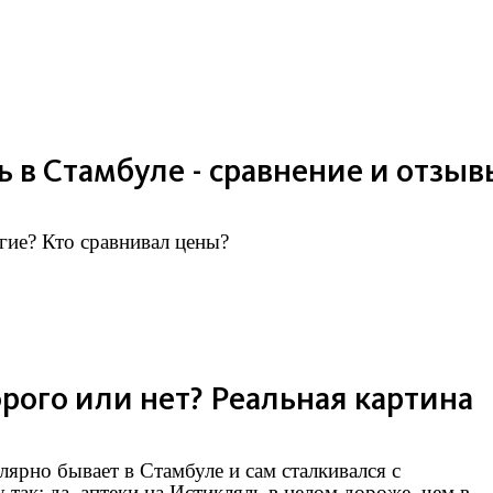
 в Стамбуле - сравнение и отзыв
гие? Кто сравнивал цены?
рого или нет? Реальная картина
лярно бывает в Стамбуле и сам сталкивался с
так: да, аптеки на Истикляль в целом дороже, чем в