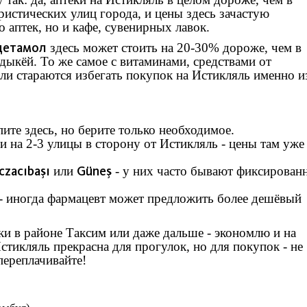
ристических улиц города, и цены здесь зачастую
о аптек, но и кафе, сувенирных лавок.
цетамол
здесь может стоить на 20-30% дороже, чем в
дыкёй. То же самое с витаминами, средствами от
и стараются избегать покупок на Истикляль именно и
ите здесь, но берите только необходимое.
 на 2-3 улицы в сторону от Истикляль - цены там уже
czacıbaşı
Güneş
или
- у них часто бывают фиксирован
 - иногда фармацевт может предложить более дешёвый
теки в районе Таксим или даже дальше - экономлю и на
Истикляль прекрасна для прогулок, но для покупок - не
переплачивайте!