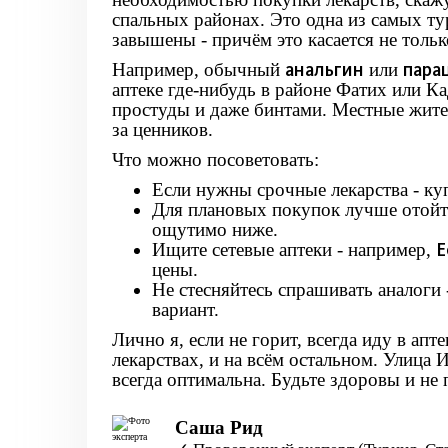
спальных районах. Это одна из самых ту
завышены - причём это касается не тольк
анальгин
пара
Например, обычный
или
аптеке где-нибудь в районе Фатих или Ка
простуды и даже бинтами. Местные жител
за ценников.
Что можно посоветовать:
Если нужны срочные лекарства - куп
Для плановых покупок лучше отойти
ощутимо ниже.
E
Ищите сетевые аптеки - например,
цены.
Не стесняйтесь спрашивать аналоги
вариант.
Лично я, если не горит, всегда иду в ап
лекарствах, и на всём остальном. Улица 
всегда оптимальна. Будьте здоровы и не 
Саша Рид