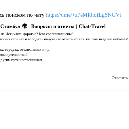
сь поиском по чату
https://t.me/+z7eMI8fqfLg5NGVi
Стамбул 🌍 | Вопросы и ответы | Chat-Travel
 на Истикляль дорогие? Кто сравнивал цены?
любых странах и городах - получайте ответы от тех, кто там недавно побывал!
, городах, отелях, визах и т.д.
ытом путешествий
 другим путешественникам
Ответить