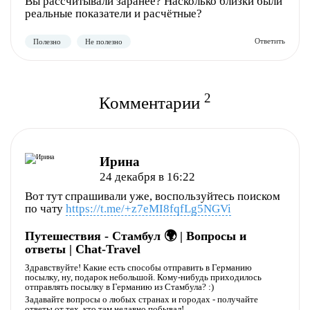
Вы рассчитывали заранее? Насколько близки были
реальные показатели и расчётные?
Полезно
Не полезно
2
Комментарии
Ирина
Полезно
Не полезно
24 декабря в 16:22
Вот тут спрашивали уже, воспользуйтесь поиском
по чату
https://t.me/+z7eMI8fqfLg5NGVi
Путешествия - Стамбул 🌍 | Вопросы и
ответы | Chat-Travel
Здравствуйте! Какие есть способы отправить в Германию
посылку, ну, подарок небольшой. Кому-нибудь приходилось
отправлять посылку в Германию из Стамбула? :)
Задавайте вопросы о любых странах и городах - получайте
ответы от тех, кто там недавно побывал!