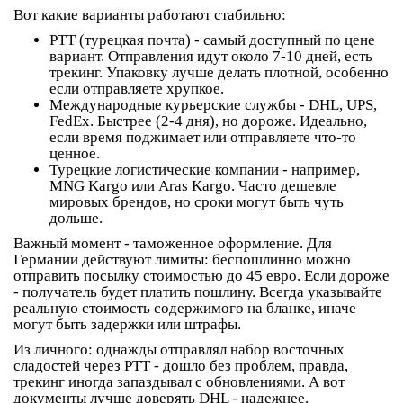
Вот какие варианты работают стабильно:
PTT (турецкая почта)
- самый доступный по цене
вариант. Отправления идут около 7-10 дней, есть
трекинг. Упаковку лучше делать плотной, особенно
если отправляете хрупкое.
Международные курьерские службы
- DHL, UPS,
FedEx. Быстрее (2-4 дня), но дороже. Идеально,
если время поджимает или отправляете что-то
ценное.
Турецкие логистические компании
- например,
MNG Kargo или Aras Kargo. Часто дешевле
мировых брендов, но сроки могут быть чуть
дольше.
Важный момент -
таможенное оформление
. Для
Германии действуют лимиты: беспошлинно можно
отправить посылку стоимостью до 45 евро. Если дороже
- получатель будет платить пошлину. Всегда указывайте
реальную стоимость содержимого на бланке, иначе
могут быть задержки или штрафы.
Из личного: однажды отправлял набор восточных
сладостей через PTT - дошло без проблем, правда,
трекинг иногда запаздывал с обновлениями. А вот
документы лучше доверять DHL - надежнее.