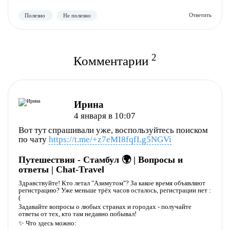
Полезно
Не полезно
2
Комментарии
Ирина
4 января в 10:07
Вот тут спрашивали уже, воспользуйтесь поиском
по чату
https://t.me/+z7eMI8fqfLg5NGVi
Путешествия - Стамбул 🌍 | Вопросы и
Полезно
Не полезно
ответы | Chat-Travel
Здравствуйте! Кто летал "Азимутом"? За какое время объявляют
регистрацию? Уже меньше трёх часов осталось, регистрации нет :
(
Задавайте вопросы о любых странах и городах - получайте
ответы от тех, кто там недавно побывал!
✨ Что здесь можно: