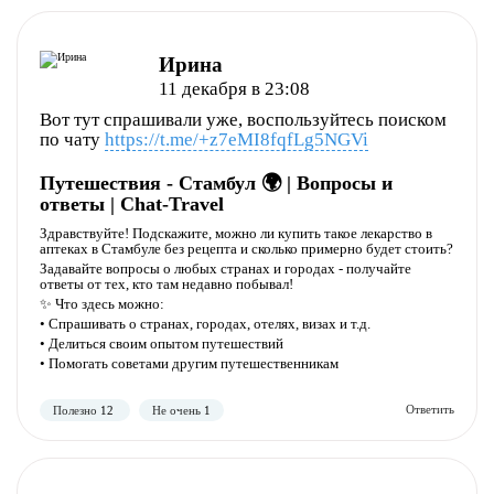
Ирина
Полезно
Не полезно
11 декабря в 23:08
Вот тут спрашивали уже, воспользуйтесь поиском
по чату
https://t.me/+z7eMI8fqfLg5NGVi
Путешествия - Стамбул 🌍 | Вопросы и
ответы | Chat-Travel
Здравствуйте! Подскажите, можно ли купить такое лекарство в
аптеках в Стамбуле без рецепта и сколько примерно будет стоить?
Задавайте вопросы о любых странах и городах - получайте
ответы от тех, кто там недавно побывал!
✨ Что здесь можно:
• Спрашивать о странах, городах, отелях, визах и т.д.
Полезно
Не полезно
• Делиться своим опытом путешествий
• Помогать советами другим путешественникам