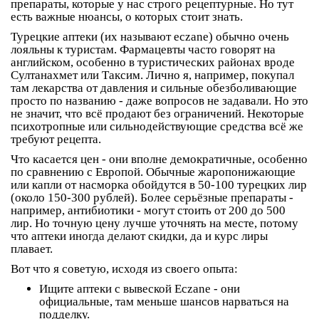
препараты, которые у нас строго рецептурные. Но тут
есть важные нюансы, о которых стоит знать.
Турецкие аптеки (их называют
eczane
) обычно очень
лояльны к туристам. Фармацевты часто говорят на
английском, особенно в туристических районах вроде
Султанахмет или Таксим. Лично я, например, покупал
там лекарства от давления и сильные обезболивающие
просто по названию - даже вопросов не задавали. Но это
не значит, что всё продают без ограничений. Некоторые
психотропные или сильнодействующие средства всё же
требуют рецепта.
Что касается цен - они вполне демократичные, особенно
по сравнению с Европой. Обычные жаропонижающие
или капли от насморка обойдутся в 50-100 турецких лир
(около 150-300 рублей). Более серьёзные препараты -
например, антибиотики - могут стоить от 200 до 500
лир. Но точную цену лучше уточнять на месте, потому
что аптеки иногда делают скидки, да и курс лиры
плавает.
Вот что я советую, исходя из своего опыта:
Ищите аптеки с вывеской
Eczane
- они
официальные, там меньше шансов нарваться на
подделку.