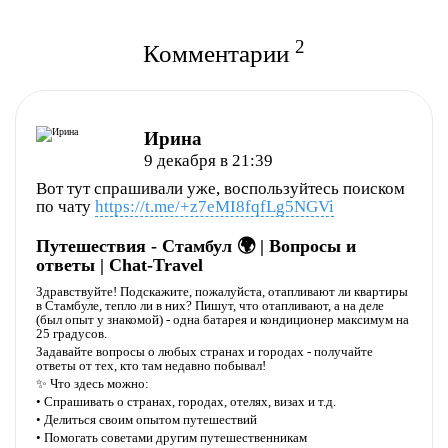
2
Комментарии
Полезно
Не полезно
Ирина
9 декабря в 21:39
Вот тут спрашивали уже, воспользуйтесь поиском
по чату
https://t.me/+z7eMI8fqfLg5NGVi
Путешествия - Стамбул 🌍 | Вопросы и
ответы | Chat-Travel
Здравствуйте! Подскажите, пожалуйста, отапливают ли квартиры
в Стамбуле, тепло ли в них? Пишут, что отапливают, а на деле
(был опыт у знакомой) - одна батарея и кондиционер максимум на
25 градусов.
Задавайте вопросы о любых странах и городах - получайте
ответы от тех, кто там недавно побывал!
✨ Что здесь можно:
Полезно
Не полезно
• Спрашивать о странах, городах, отелях, визах и т.д.
• Делиться своим опытом путешествий
• Помогать советами другим путешественникам