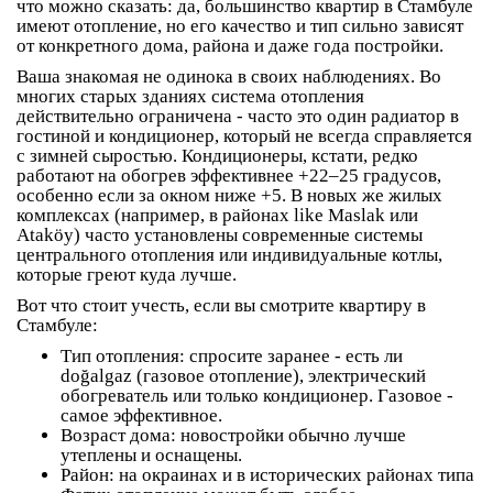
что можно сказать: да, большинство квартир в Стамбуле
имеют отопление, но его качество и тип сильно зависят
от конкретного дома, района и даже года постройки.
Ваша знакомая не одинока в своих наблюдениях. Во
многих старых зданиях система отопления
действительно ограничена - часто это один радиатор в
гостиной и кондиционер, который не всегда справляется
с зимней сыростью. Кондиционеры, кстати, редко
работают на обогрев эффективнее +22–25 градусов,
особенно если за окном ниже +5. В новых же жилых
комплексах (например, в районах like Maslak или
Ataköy) часто установлены современные системы
центрального отопления
или индивидуальные котлы,
которые греют куда лучше.
Вот что стоит учесть, если вы смотрите квартиру в
Стамбуле:
Тип отопления
: спросите заранее - есть ли
doğalgaz
(газовое отопление), электрический
обогреватель или только кондиционер. Газовое -
самое эффективное.
Возраст дома
: новостройки обычно лучше
утеплены и оснащены.
Район
: на окраинах и в исторических районах типа