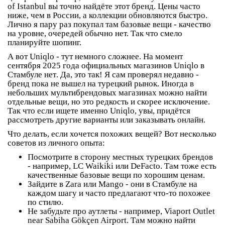
of Istanbul
вы точно найдёте этот бренд. Цены часто
ниже, чем в России, а коллекции обновляются быстро.
Лично я пару раз покупал там базовые вещи - качество
на уровне, очередей обычно нет. Так что смело
планируйте шопинг.
А вот Uniqlo - тут немного сложнее. На момент
сентября 2025 года официальных магазинов Uniqlo в
Стамбуле
нет
. Да, это так! Я сам проверял недавно -
бренд пока не вышел на турецкий рынок. Иногда в
небольших мультибрендовых магазинах можно найти
отдельные вещи, но это редкость и скорее исключение.
Так что если ищете именно Uniqlo, увы, придётся
рассмотреть другие варианты или заказывать онлайн.
Что делать, если хочется похожих вещей? Вот несколько
советов из личного опыта:
Посмотрите в сторону местных турецких брендов
- например,
LC Waikiki
или
DeFacto
. Там тоже есть
качественные базовые вещи по хорошим ценам.
Зайдите в Zara или Mango - они в Стамбуле на
каждом шагу и часто предлагают что-то похожее
по стилю.
Не забудьте про аутлеты - например,
Viaport Outlet
near Sabiha Gökçen Airport. Там можно найти