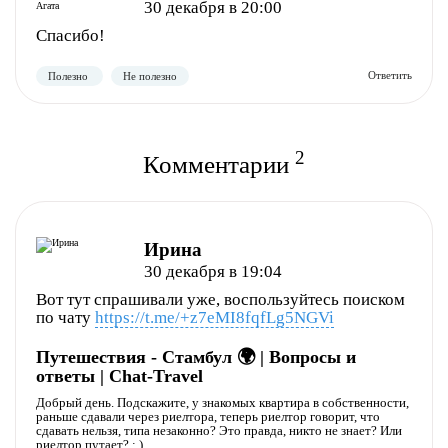
30 декабря в 20:00
Спасибо!
Полезно
Не полезно
2
Комментарии
Ирина
Полезно
Не полезно
30 декабря в 19:04
Вот тут спрашивали уже, воспользуйтесь поиском
по чату
https://t.me/+z7eMI8fqfLg5NGVi
Путешествия - Стамбул 🌍 | Вопросы и
ответы | Chat-Travel
Добрый день. Подскажите, у знакомых квартира в собственности,
раньше сдавали через риелтора, теперь риелтор говорит, что
сдавать нельзя, типа незаконно? Это правда, никто не знает? Или
риелтор путает? : )