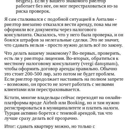
belgesi). Если у вашего знакомого риелтор
работает без нее, он мог перестраховаться из-за
риска проверок.
Я сам сталкивался с подобной ситуацией в Анталии -
риелтор внезапно отказался вести аренду, пока мы не
оформили все документы через налогового
консультанта. Оказалось, что у него была проверка, и он
боялся штрафов за нелегальные сделки. Это не значит,
что сдавать нельзя - просто нужно делать всё по закону.
Что делать вашему знакомому? Во-первых, проверить,
есть ли у риелтора лицензия. Во-вторых, обратиться к
местному налоговому консультанту (vergi danışmanı),
чтобы оформить договор аренды правильно. Обычно
это стоит 200-500 лир, зато потом не будет проблем.
Если риелтор продолжает настаивать на полном запрете
- возможно, он просто не хочет работать с мелкими
клиентами или перестраховывается.
Кстати, многие владельцы сейчас переходят на онлайн-
платформы вроде Airbnb или Booking, но и там нужно
регистрироваться в муниципалитете и платить налоги.
Турция активно борется с теневой арендой, так что
лучше сразу делать всё прозрачно.
Итог: сдавать квартиру можно, но только с