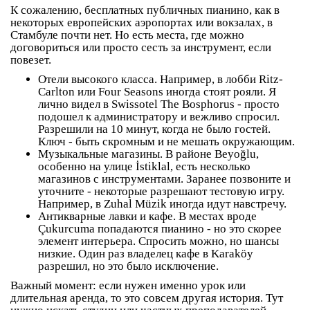
К сожалению, бесплатных публичных пианино, как в
некоторых европейских аэропортах или вокзалах, в
Стамбуле почти нет. Но есть места, где можно
договориться или просто сесть за инструмент, если
повезет.
Отели высокого класса
. Например, в лобби Ritz-
Carlton или Four Seasons иногда стоят рояли. Я
лично видел в Swissotel The Bosphorus - просто
подошел к администратору и вежливо спросил.
Разрешили на 10 минут, когда не было гостей.
Ключ - быть скромным и не мешать окружающим.
Музыкальные магазины
. В районе Beyoğlu,
особенно на улице İstiklal, есть несколько
магазинов с инструментами. Заранее позвоните и
уточните - некоторые разрешают тестовую игру.
Например, в Zuhal Müzik иногда идут навстречу.
Антикварные лавки и кафе
. В местах вроде
Çukurcuma попадаются пианино - но это скорее
элемент интерьера. Спросить можно, но шансы
низкие. Один раз владелец кафе в Karaköy
разрешил, но это было исключение.
Важный момент: если нужен именно
урок или
длительная аренда
, то это совсем другая история. Тут