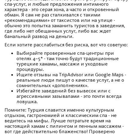
спа-услуг, и любые предложения интимного
характера - это серая зона, а часто и откровенный
обман. Я сам не раз сталкивался с такими
«рекомендациями» от таксистов или на улице -
обычно это попытка заманить туристов в заведения,
где либо нет обещанных услуг, либо вас ждет
банальный развод на деньги.
Если хотите расслабиться без риска, вот что советую:
Выбирайте проверенные спа-центры при
отелях 4–5* - там точно будут традиционные
турецкие хамамы, массажи и уходовые
процедуры.
Ищите отзывы на TripAdvisor или Google Maps -
реальные люди пишут о качестве услуг, а не о
сомнительных «дополнениях».
Избегайте заведений без вывесок или с
агрессивными зазывалами - это почти всегда
ловушка.
Помните: Турция славится именно культурным
отдыхом, гастрономией и классическим спа - не
ведитесь на мифы. Лучше потратьте время на
настоящий хамам с пилингом и пенным массажем -
вот где действительно блаженство! Проверено