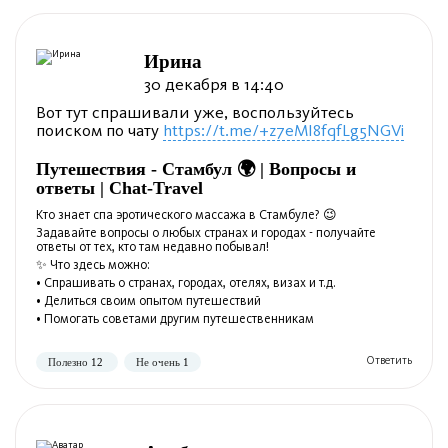
Ирина
30 декабря в 14:40
Вот тут спрашивали уже, воспользуйтесь
поиском по чату
https://t.me/+z7eMI8fqfLg5NGVi
Путешествия - Стамбул 🌍 | Вопросы и
ответы | Chat-Travel
Кто знает спа эротического массажа в Стамбуле? 😉
Задавайте вопросы о любых странах и городах - получайте
ответы от тех, кто там недавно побывал!
✨ Что здесь можно:
• Спрашивать о странах, городах, отелях, визах и т.д.
• Делиться своим опытом путешествий
Полезно
Не полезно
• Помогать советами другим путешественникам