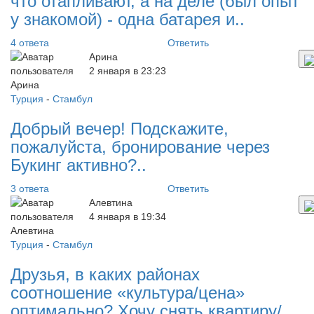
что отапливают, а на деле (был опыт
у знакомой) - одна батарея и..
4 ответа
Ответить
Арина
2 января в 23:23
Турция
-
Стамбул
Добрый вечер! Подскажите,
пожалуйста, бронирование через
Букинг активно?..
3 ответа
Ответить
Алевтина
4 января в 19:34
Турция
-
Стамбул
Друзья, в каких районах
соотношение «культура/цена»
оптимально? Хочу снять квартиру/