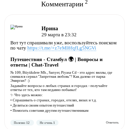
2
Комментарии
Ирина
29 марта в 23:32
Полезно
Не полезно
Вот тут спрашивали уже, воспользуйтесь поиском
по чату
https://t.me/+z7eMI8fqfLg5NGVi
Путешествия - Стамбул 🌍 | Вопросы и
ответы | Chat-Travel
№ 109, Büyükdere Mh., Sarıyer, Piyasa Cd - это адрес виллы, где
снимался сериал "Запретная любовь"? Как далеко от парка
Эмирган? :)
Задавайте вопросы о любых странах и городах - получайте
ответы от тех, кто там недавно побывал!
✨ Что здесь можно:
• Спрашивать о странах, городах, отелях, визах и т.д.
• Делиться своим опытом путешествий
• Помогать советами другим путешественникам