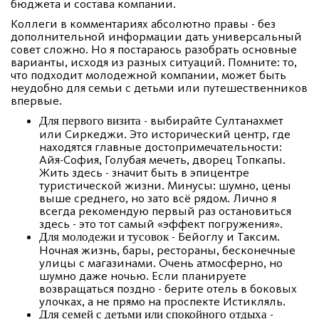
бюджета и состава компании.
Коллеги в комментариях абсолютно правы - без
дополнительной информации дать универсальный
совет сложно. Но я постараюсь разобрать основные
варианты, исходя из разных ситуаций. Помните: то,
что подходит молодежной компании, может быть
неудобно для семьи с детьми или путешественников
впервые.
- выбирайте Султанахмет
Для первого визита
или Сиркеджи. Это исторический центр, где
находятся главные достопримечательности:
Айя-София, Голубая мечеть, дворец Топкапы.
Жить здесь - значит быть в эпицентре
туристической жизни. Минусы: шумно, цены
выше среднего, но зато всё рядом. Лично я
всегда рекомендую первый раз остановиться
здесь - это тот самый «эффект погружения».
- Бейоглу и Таксим.
Для молодежи и тусовок
Ночная жизнь, бары, рестораны, бесконечные
улицы с магазинами. Очень атмосферно, но
шумно даже ночью. Если планируете
возвращаться поздно - берите отель в боковых
улочках, а не прямо на проспекте Истикляль.
-
Для семей с детьми или спокойного отдыха