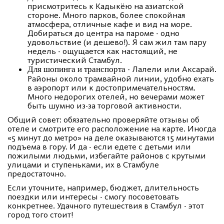
присмотритесь к Кадыкёю на азиатской
стороне. Много парков, более спокойная
атмосфера, отличные кафе и вид на море.
Добираться до центра на пароме - одно
удовольствие (и дешево!). Я сам жил там пару
недель - ощущается как настоящий, не
туристический Стамбул.
- Лалели или Аксарай.
Для шопинга и транспорта
Районы около трамвайной линии, удобно ехать
в аэропорт или к достопримечательностям.
Много недорогих отелей, но вечерами может
быть шумно из-за торговой активности.
Общий совет: обязательно проверяйте отзывы об
отеле и смотрите его расположение на карте. Иногда
«5 минут до метро» на деле оказываются 15 минутами
подъема в гору. И да - если едете с детьми или
пожилыми людьми, избегайте районов с крутыми
улицами и ступеньками, их в Стамбуле
предостаточно.
Если уточните, например, бюджет, длительность
поездки или интересы - смогу посоветовать
конкретнее. Удачного путешествия в Стамбул - этот
город того стоит!