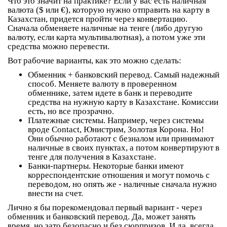
Что это значит на практике? Если у вас есть наличная
валюта ($ или €), которую нужно отправить на карту в
Казахстан, придется пройти через конвертацию.
Сначала обменяете наличные на тенге (либо другую
валюту, если карта мультивалютная), а потом уже эти
средства можно перевести.
Вот рабочие варианты, как это можно сделать:
Обменник + банковский перевод
. Самый надежный
способ. Меняете валюту в проверенном
обменнике, затем идете в банк и переводите
средства на нужную карту в Казахстане. Комиссии
есть, но все прозрачно.
Платежные системы
. Например, через системы
вроде Contact, Юнистрим, Золотая Корона. Но!
Они обычно работают с безналом или принимают
наличные в своих пунктах, а потом конвертируют в
тенге для получения в Казахстане.
Банки-партнеры
. Некоторые банки имеют
корреспондентские отношения и могут помочь с
переводом, но опять же - наличные сначала нужно
внести на счет.
Лично я бы порекомендовал первый вариант - через
обменник и банковский перевод. Да, может занять
время, но зато безопасно и без сюрпризов. И да, всегда