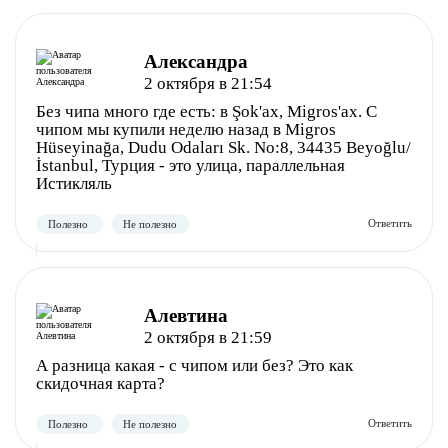
Александра
2 октября в 21:54
Без чипа много где есть: в Şok'ах, Migros'ах. С
чипом мы купили неделю назад в Migros
Полезно
Не полезно
Hüseyinağa, Dudu Odaları Sk. No:8, 34435 Beyoğlu/
İstanbul, Турция - это улица, параллельная
Истикляль
Алевтина
2 октября в 21:59
А разница какая - с чипом или без? Это как
скидочная карта?