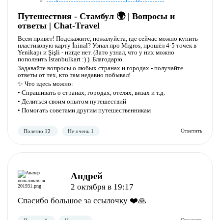
Путешествия - Стамбул 🌍 | Вопросы и
ответы | Chat-Travel
Полезно
Не полезно
Всем привет! Подскажите, пожалуйста, где сейчас можно купить
пластиковую карту İninal? Узнал про Migros, прошёл 4-5 точек в
Yenikapı и Şişli - нигде нет. (Зато узнал, что у них можно
пополнить İstanbulkart :) ). Благодарю.
Задавайте вопросы о любых странах и городах - получайте
ответы от тех, кто там недавно побывал!
✨ Что здесь можно:
• Спрашивать о странах, городах, отелях, визах и т.д.
• Делиться своим опытом путешествий
• Помогать советами другим путешественникам
Андрей
Полезно
Не полезно
2 октября в 19:17
Спасибо большое за ссылочку ❤️🙏