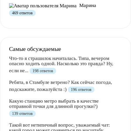
Марина
469 ответов
Самые обсуждаемые
Что-то я страшилок начиталась. Типа, вечером
опасно ходить одной. Насколько это правда? Ну,
Полезно
12
Не очень
1
если не...
198 ответов
Ребята, в Стамбуле ветрено? Как сейчас погода,
подскажите, пожалуйста :)
196 ответов
Какую станцию метро выбрать в качестве
отправной точки для длинной прогулки?)
139 ответов
Такой вот нетипичный вопрос, уважаемый чат:
какой город может сравниться по масштабу