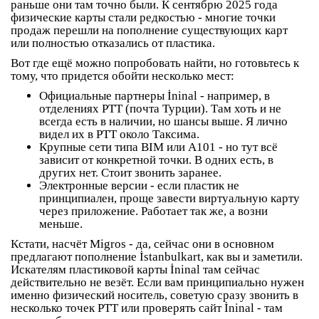
раньше они там точно были. К сентябрю 2025 года
физические карты стали редкостью - многие точки
продаж перешли на пополнение существующих карт
или полностью отказались от пластика.
Вот где ещё можно попробовать найти, но готовьтесь к
тому, что придется обойти несколько мест:
Официальные партнеры İninal
- например, в
отделениях PTT (почта Турции). Там хоть и не
всегда есть в наличии, но шансы выше. Я лично
видел их в PTT около Таксима.
Крупные сети типа BIM или A101
- но тут всё
зависит от конкретной точки. В одних есть, в
других нет. Стоит звонить заранее.
Электронные версии
- если пластик не
принципиален, проще завести виртуальную карту
через приложение. Работает так же, а возни
меньше.
Кстати, насчёт Migros - да, сейчас они в основном
предлагают пополнение İstanbulkart, как вы и заметили.
Искателям пластиковой карты İninal там сейчас
действительно не везёт. Если вам принципиально нужен
именно физический носитель, советую сразу звонить в
несколько точек PTT или проверять сайт İninal - там