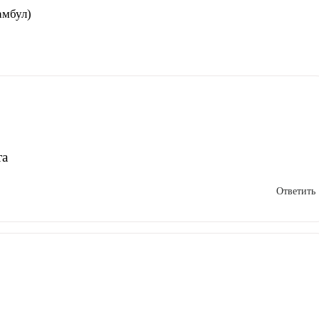
амбул)
та
Ответить