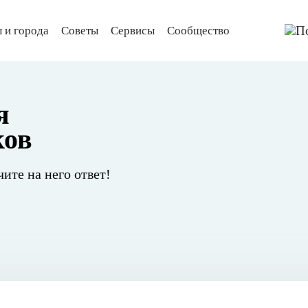
 и города
Советы
Сервисы
Сообщество
я
ков
чите на него ответ!