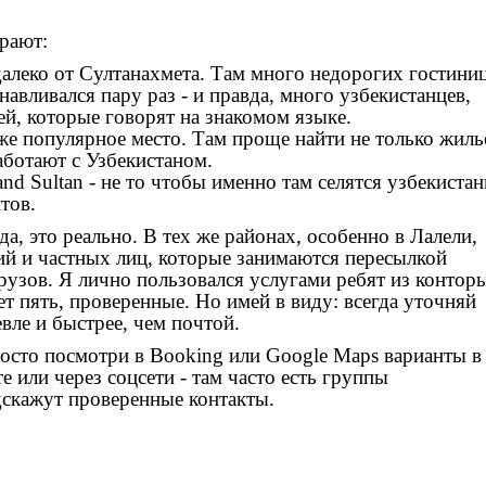
рают:
далеко от Султанахмета. Там много недорогих гостиниц
анавливался пару раз - и правда, много узбекистанцев,
ей, которые говорят на знакомом языке.
же популярное место. Там проще найти не только жиль
аботают с Узбекистаном.
and Sultan
- не то чтобы именно там селятся узбекиста
тов.
да, это реально. В тех же районах, особенно в Лалели,
й и частных лиц, которые занимаются пересылкой
рузов. Я лично пользовался услугами ребят из контор
т пять, проверенные. Но имей в виду: всегда уточняй
вле и быстрее, чем почтой.
росто посмотри в Booking или Google Maps варианты в
е или через соцсети - там часто есть группы
дскажут проверенные контакты.