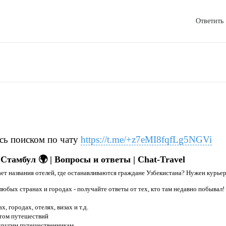
Ответить
сь поиском по чату
https://t.me/+z7eMI8fqfLg5NGVi
Стамбул 🌍 | Вопросы и ответы | Chat-Travel
ает названия отелей, где останавливаются граждане Узбекистана? Нужен курье
любых странах и городах - получайте ответы от тех, кто там недавно побывал!
, городах, отелях, визах и т.д.
ытом путешествий
 другим путешественникам