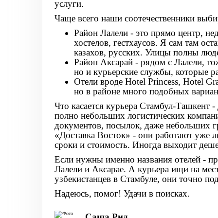
услуги.
Чаще всего наши соотечественники выби
Район Лалели
- это прямо центр, не
хостелов, гестхаусов. Я сам там ост
казахов, русских. Улицы полны люд
Район Аксарай
- рядом с Лалели, то
но и курьерские службы, которые р
Отели вроде Hotel Princess
,
Hotel Gr
но в районе много подобных вариан
Что касается
курьера Стамбул-Ташкент
- 
полно небольших логистических компани
документов, посылок, даже небольших г
«Доставка Восток» - они работают уже ле
сроки и стоимость. Иногда выходит деше
Если нужны именно названия отелей - п
Лалели и Аксарае. А курьера ищи на мест
узбекистанцев в Стамбуле, они точно по
Надеюсь, помог! Удачи в поисках.
Саша Рид