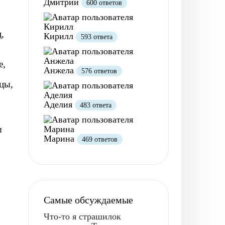
Дмитрий
600 ответов
,
Кирилл
593 ответа
е,
Анжела
576 ответов
нцы,
Аделия
483 ответа
ы
Марина
469 ответов
Самые обсуждаемые
Что-то я страшилок