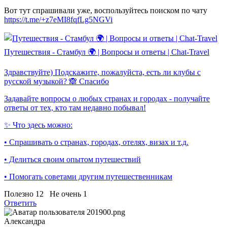
Вот тут спрашивали уже, воспользуйтесь поиском по чату
https://t.me/+z7eMI8fqfLg5NGVi
Путешествия - Стамбул 🌍 | Вопросы и ответы | Chat-Travel
Здравствуйте) Подскажите, пожалуйста, есть ли клубы с
русской музыкой? 🙈 Спасибо
Задавайте вопросы о любых странах и городах - получайте
ответы от тех, кто там недавно побывал!
✨ Что здесь можно:
• Спрашивать о странах, городах, отелях, визах и т.д.
• Делиться своим опытом путешествий
• Помогать советами другим путешественникам
Полезно
12
Не очень
1
Ответить
Александра