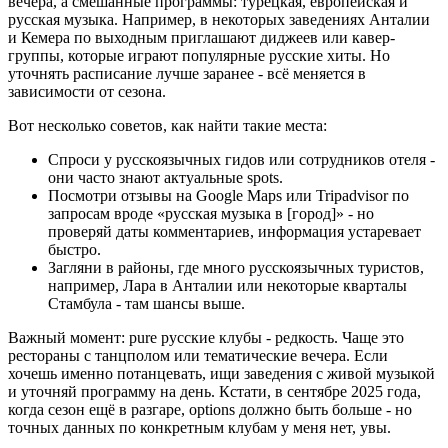
вечера, а смешанные программы: турецкая, европейская и
русская музыка. Например, в некоторых заведениях Анталии
и Кемера по выходным приглашают диджеев или кавер-
группы, которые играют популярные русские хиты. Но
уточнять расписание лучше заранее - всё меняется в
зависимости от сезона.
Вот несколько советов, как найти такие места:
Спроси у русскоязычных гидов или сотрудников отеля -
они часто знают актуальные spots.
Посмотри отзывы на Google Maps или Tripadvisor по
запросам вроде «русская музыка в [город]» - но
проверяй даты комментариев, информация устаревает
быстро.
Загляни в районы, где много русскоязычных туристов,
например, Лара в Анталии или некоторые кварталы
Стамбула - там шансы выше.
Важный момент: pure русские клубы - редкость. Чаще это
рестораны с танцполом или тематические вечера. Если
хочешь именно потанцевать, ищи заведения с живой музыкой
и уточняй программу на день. Кстати, в сентябре 2025 года,
когда сезон ещё в разгаре, options должно быть больше - но
точных данных по конкретным клубам у меня нет, увы.