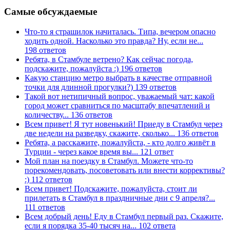
Самые обсуждаемые
Что-то я страшилок начиталась. Типа, вечером опасно
ходить одной. Насколько это правда? Ну, если не...
198 ответов
Ребята, в Стамбуле ветрено? Как сейчас погода,
подскажите, пожалуйста :)
196 ответов
Какую станцию метро выбрать в качестве отправной
точки для длинной прогулки?)
139 ответов
Такой вот нетипичный вопрос, уважаемый чат: какой
город может сравниться по масштабу впечатлений и
количеству...
136 ответов
Всем привет! Я тут новенький! Приеду в Стамбул через
две недели на разведку, скажите, сколько...
136 ответов
Ребята, а расскажите, пожалуйста, - кто долго живёт в
Турции - через какое время вы...
121 ответ
Мой план на поездку в Стамбул. Можете что-то
порекомендовать, посоветовать или внести коррективы?
:)
112 ответов
Всем привет! Подскажите, пожалуйста, стоит ли
прилетать в Стамбул в праздничные дни с 9 апреля?...
111 ответов
Всем добрый день! Еду в Стамбул первый раз. Скажите,
если я порядка 35-40 тысяч на...
102 ответа