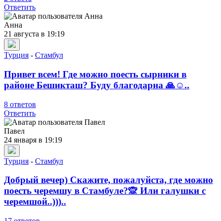
Ответить
Анна
21 августа в 19:19
Турция
-
Стамбул
Привет всем! Где можно поесть сырники в
районе Бешикташ? Буду благодарна 🙏☺️..
8 ответов
Ответить
Павел
24 января в 19:19
Турция
-
Стамбул
Добрый вечер) Скажите, пожалуйста, где можно
поесть черемшу в Стамбуле?🙊 Или галушки с
черемшой..)))..
17 ответов