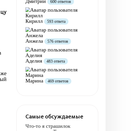
Дмитрий
600 ответов
ицу
Кирилл
593 ответа
Анжела
576 ответов
в
Аделия
483 ответа
уже
ный
Марина
469 ответов
Самые обсуждаемые
Что-то я страшилок