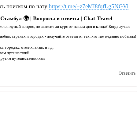
сь поиском по чату
https://t.me/+z7eMI8fqfLg5NGVi
Стамбул 🌍 | Вопросы и ответы | Chat-Travel
но, глупый вопрос, но зависит ли курс от начала дня и конца? Когда лучше
любых странах и городах - получайте ответы от тех, кто там недавно побывал!
, городах, отелях, визах и т.д.
ытом путешествий
 другим путешественникам
Ответить