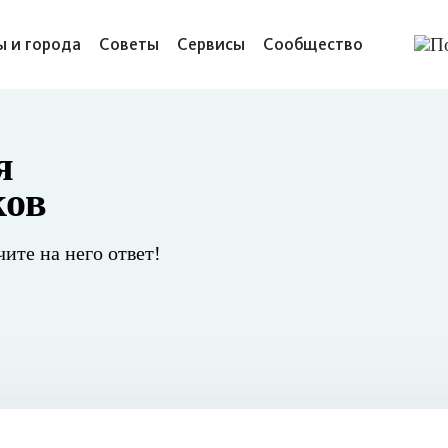
ы и города
Советы
Сервисы
Сообщество
я
ков
чите на него ответ!