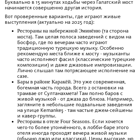
Буквально в 15 минутах ходьбы через Галатский мост
начинается совершенно другая история.
Вот проверенные варианты, где играют живые
выступления (актуально на 2025 год):
(та сторона
Рестораны на набережной Эминёню
моста). Там целая полоса заведений с видом на
Босфор, где по вечерам часто играют
традиционную турецкую музыку. Особенно
рекомендую места ближе к мосту - музыканты
часто исполняют фасил (классические турецкие
композиции) и даже джазовые импровизации.
Лично слышал там потрясающее исполнение на
сазе.
. Это уже современная,
Бары в районе Каракёй
богемная часть города. Всего 2 остановки на
трамвае от Султанахмета! Там полно баров с
живой музыкой - от джаза до блюза. Например,
загляните в небольшие подвальные заведения
на улице Kemankeş - там частые джем-сейшены
и кавер-группы.
. Если хочется
Рестораны в отеле Four Seasons
чего-то более утончённого, в лобби-баре этого
отеля иногда проходят вечера живой музыки
(обычно джаз или классика). Цены высокие, но