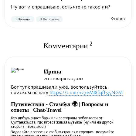
Ну вот и спрашиваю, есть что-то такое ли?
2
Комментарии
Полезно
Не полезно
Ирина
20 января в 23:00
Вот тут спрашивали уже, воспользуйтесь
поиском по чату
https://t.me/+z7eMI8fqfLg5NGVi
Путешествия - Стамбул 🌍 | Вопросы и
ответы | Chat-Travel
Кто-нибудь знает бары или рестораны поблизости от
Султанахмета, где играет живая музыка? (ну или на другой
Полезно
Не полезно
стороне через мост)
Задавайте вопросы о любых странах и городах - получайте