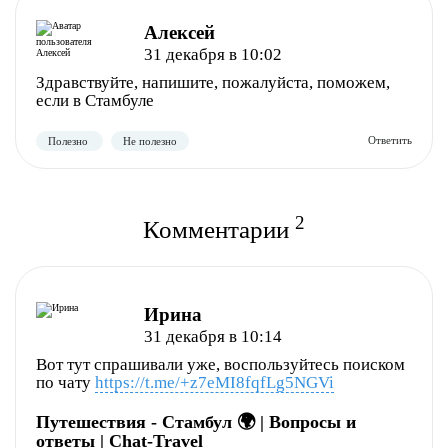
Алексей
31 декабря в 10:02
Здравствуйте, напишите, пожалуйста, поможем,
если в Стамбуле
Полезно
Не полезно
2
Комментарии
Ирина
31 декабря в 10:14
Вот тут спрашивали уже, воспользуйтесь поиском
по чату
https://t.me/+z7eMI8fqfLg5NGVi
Полезно
Не полезно
Путешествия - Стамбул 🌍 | Вопросы и
ответы | Chat-Travel