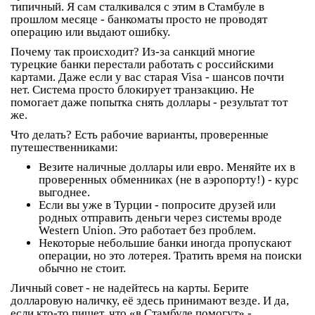
типичный. Я сам сталкивался с этим в Стамбуле в
прошлом месяце - банкоматы просто не проводят
операцию или выдают ошибку.
Почему так происходит? Из-за санкций многие
турецкие банки перестали работать с российскими
картами. Даже если у вас старая Visa - шансов почти
нет. Система просто блокирует транзакцию. Не
помогает даже попытка снять доллары - результат тот
же.
Что делать? Есть рабочие варианты, проверенные
путешественниками:
Везите наличные доллары или евро. Меняйте их в
проверенных обменниках (не в аэропорту!) - курс
выгоднее.
Если вы уже в Турции - попросите друзей или
родных отправить деньги через системы вроде
Western Union. Это работает без проблем.
Некоторые небольшие банки иногда пропускают
операции, но это лотерея. Тратить время на поиски
обычно не стоит.
Личный совет - не надейтесь на карты. Берите
долларовую наличку, её здесь принимают везде. И да,
если кто-то пишет, что «в Стамбуле помогут» -